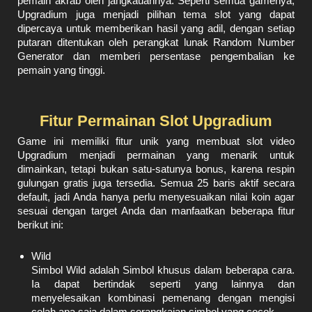
pemain akrab oleh jangkauannya. Seperti semua gamenya,
Upgradium juga menjadi pilihan tema slot yang dapat
dipercaya untuk memberikan hasil yang adil, dengan setiap
putaran ditentukan oleh perangkat lunak Random Number
Generator dan memberi persentase pengembalian ke
pemain yang tinggi.
Fitur Permainan Slot Upgradium
Game ini memiliki fitur unik yang membuat slot video
Upgradium menjadi permainan yang menarik untuk
dimainkan, tetapi bukan satu-satunya bonus, karena respin
gulungan gratis juga tersedia. Semua 25 baris aktif secara
default, jadi Anda hanya perlu menyesuaikan nilai koin agar
sesuai dengan target Anda dan manfaatkan beberapa fitur
berikut ini:
Wild
Simbol Wild adalah Simbol khusus dalam beberapa cara.
Ia dapat bertindak seperti yang lainnya dan
menyelesaikan kombinasi pemenang dengan mengisi
celah apa saja dalam serangkaian simbol yang cocok.