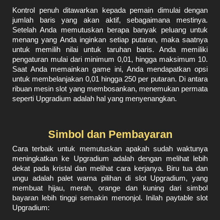
Kontrol penuh ditawarkan kepada pemain dimulai dengan
jumlah baris yang akan aktif, sebagaimana mestinya.
Setelah Anda memutuskan berapa banyak peluang untuk
menang yang Anda inginkan setiap putaran, maka saatnya
untuk memilih nilai untuk taruhan baris. Anda memiliki
pengaturan mulai dari minimum 0,01, hingga maksimum 10.
Saat Anda memainkan game ini, Anda mendapatkan opsi
untuk membelanjakan 0,01 hingga 250 per putaran. Di antara
ribuan mesin slot yang membosankan, menemukan permata
seperti Upgradium adalah hal yang menyenangkan.
Simbol dan Pembayaran
Cara terbaik untuk memutuskan apakah sudah waktunya
meningkatkan ke Upgradium adalah dengan melihat lebih
dekat pada kristal dan melihat cara kerjanya. Biru tua dan
ungu adalah palet warna pilihan di slot Upgradium, yang
membuat hijau, merah, orange dan kuning dari simbol
bayaran lebih tinggi semakin menonjol. Inilah paytable slot
Upgradium: