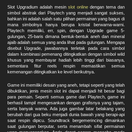
Slot Upgradium adalah mesin
slot online
dengan tema dan
simbol abstrak dari Playtech yang menjadi sangat sukses,
bahkan ini adalah salah satu pilihan permainan yang bagus di
mana simbolnya hanya berupa kristal berwarna-warni.
Playtech memiliki, err, spin, dengan Upgrade game 5-
gulungan, 25-baris dimana bentuk-bentuk aneh dan mineral
ajaib adalah semua yang anda lihat pada gulungan. Mengapa
disebut Upgrade, jawabannya terletak pada cara simbol
dalam kombinasi pemenang ditingkatkan dengan simbol wild
khusus yang membayar hadiah lebih tinggi dari biasanya,
sementara fitur reels respin memastikan semua
kemenangan ditingkatkan ke level berikutnya.
Game ini memiliki desain yang aneh, tetapi seperti yang telah
dibuktikan, jenis mesin slot ini dapat menjadi hit besar bagi
para pemain. Seperti semua game dari Playtech, game ini
berhasil tampil mengesankan dengan grafisnya yang tajam,
serta banyak warna. Ada juga gambar latar belakang yang
berubah dari gua beku menjadi dunia bawah yang berapi-api
saat respin dipicu. Soundtrack bergemerincing dimainkan
saat gulungan berputar, serta menambah sifat permainan