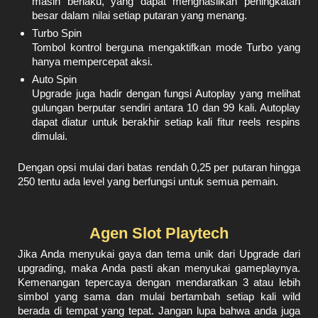
masih berlaku, yang dapat menghasilkan peningkatan
besar dalam nilai setiap putaran yang menang.
Turbo Spin
Tombol kontrol berguna mengaktifkan mode Turbo yang
hanya mempercepat aksi.
Auto Spin
Upgrade juga hadir dengan fungsi Autoplay yang melihat
gulungan berputar sendiri antara 10 dan 99 kali. Autoplay
dapat diatur untuk berakhir setiap kali fitur reels respins
dimulai.
Dengan opsi mulai dari batas rendah 0,25 per putaran hingga
250 tentu ada level yang berfungsi untuk semua pemain.
Agen Slot Playtech
Jika Anda menyukai gaya dan tema unik dari Upgrade dari
upgrading, maka Anda pasti akan menyukai gameplaynya.
Kemenangan tepercaya dengan mendaratkan 3 atau lebih
simbol yang sama dan mulai bertambah setiap kali wild
berada di tempat yang tepat. Jangan lupa bahwa anda juga