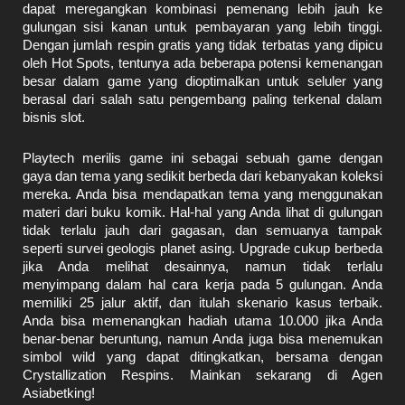
dapat meregangkan kombinasi pemenang lebih jauh ke
gulungan sisi kanan untuk pembayaran yang lebih tinggi.
Dengan jumlah respin gratis yang tidak terbatas yang dipicu
oleh Hot Spots, tentunya ada beberapa potensi kemenangan
besar dalam game yang dioptimalkan untuk seluler yang
berasal dari salah satu pengembang paling terkenal dalam
bisnis slot.
Playtech merilis game ini sebagai sebuah game dengan
gaya dan tema yang sedikit berbeda dari kebanyakan koleksi
mereka. Anda bisa mendapatkan tema yang menggunakan
materi dari buku komik. Hal-hal yang Anda lihat di gulungan
tidak terlalu jauh dari gagasan, dan semuanya tampak
seperti survei geologis planet asing. Upgrade cukup berbeda
jika Anda melihat desainnya, namun tidak terlalu
menyimpang dalam hal cara kerja pada 5 gulungan. Anda
memiliki 25 jalur aktif, dan itulah skenario kasus terbaik.
Anda bisa memenangkan hadiah utama 10.000 jika Anda
benar-benar beruntung, namun Anda juga bisa menemukan
simbol wild yang dapat ditingkatkan, bersama dengan
Crystallization Respins. Mainkan sekarang di Agen
Asiabetking!