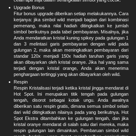
Upgrade Bonus
Fitur bonus upgrade diberikan setiap melakukannya. Cara
kerjanya: jika simbol wild menjadi bagian dari kombinasi
pemenang, maka nilai hadiah ditingkatkan ke jumlah
simbol berikutnya pada tabel pembayaran. Misalnya, jika
Anda mendaratkan kristal kuning spikey pada gulungan 1
dan 3 melintasi garis pembayaran dengan wild pada
gulungan 2, maka akan meningkatkan pembayaran dari
standar 120x menjadi 150x hadiah taruhan garis yang
akan dibayarkan oleh kristal oranye. Jika hal yang sama
terjadi dengan kristal orange, Anda akan menerima
penghargaan tertinggi yang akan dibayarkan oleh wild.
Respin
Respin Kristalisasi terjadi ketika kristal jingga mendarat di
Hot Spot. Ini merupakan titik tengah pada gulungan
tengah, disorot sebagai kotak ungu. Anda awalnya
diberikan satu respin gratis, dimana semua simbol selain
dari wild ditingkatkan nilainya pada yang berikutnya. Hot
Spot Ekstra ditambahkan ke gulungan tengah, dan jika
kristal oranye mendarat di salah satu dari mereka, maka
respin gulungan lain dimainkan. Pembaruan simbol wild