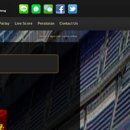
Parlay
Live Score
Peraturan
Contact Us
Home
»
agen judi casino online