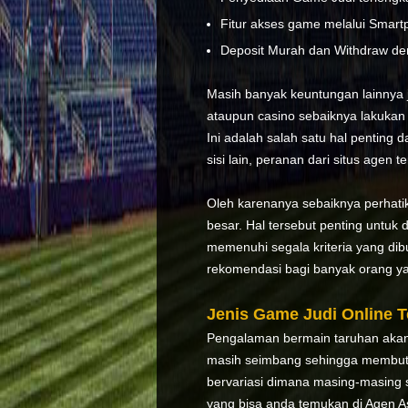
Fitur akses game melalui Smart
Deposit Murah dan Withdraw de
Masih banyak keuntungan lainnya 
ataupun casino sebaiknya lakukan 
Ini adalah salah satu hal pentin
sisi lain, peranan dari situs agen 
Oleh karenanya sebaiknya perhat
besar. Hal tersebut penting untuk 
memenuhi segala kriteria yang di
rekomendasi bagi banyak orang ya
Jenis Game Judi Online 
Pengalaman bermain taruhan aka
masih seimbang sehingga membutuh
bervariasi dimana masing-masing 
yang bisa anda temukan di Agen As