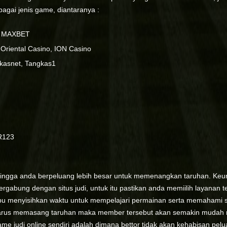
agai jenis game, diantaranya :
, MAXBET
Oriental Casino, ION Casino
gkasnet, Tangkas1
R123
sehingga anda berpeluang lebih besar untuk memenangkan taruhan. Keu
ergabung dengan situs judi, untuk itu pastikan anda memiilih layanan
pu menyisihkan waktu untuk mempelajari permainan
serta memahami s
arus memasang taruhan maka member tersebut akan semakin mudah 
game judi online sendiri adalah dimana bettor tidak akan kehabisan pe