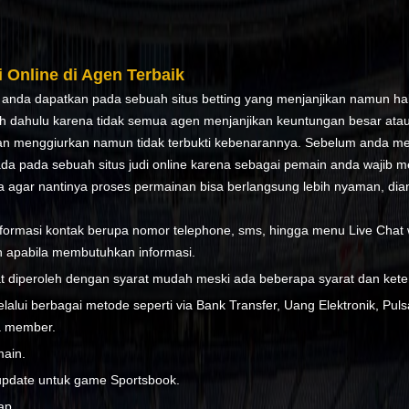
Online di Agen Terbaik
anda dapatkan pada sebuah situs betting yang menjanjikan namun hal 
h dahulu karena tidak semua agen menjanjikan keuntungan besar atau
 menggiurkan namun tidak terbukti kebenarannya. Sebelum anda men
 ada pada sebuah situs judi online karena sebagai pemain anda wajib m
sia agar nantinya proses permainan bisa berlangsung lebih nyaman, dia
formasi kontak berupa nomor telephone, sms, hingga menu Live Chat wa
n apabila membutuhkan informasi.
 diperoleh dengan syarat mudah meski ada beberapa syarat dan kete
lalui berbagai metode seperti via Bank Transfer, Uang Elektronik, Pu
a member.
main.
update untuk game Sportsbook.
ap.