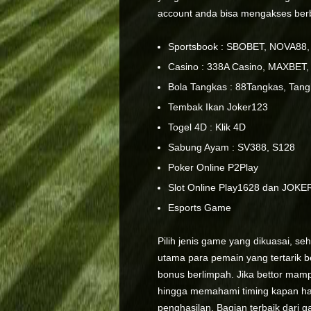
account anda bisa mengakses berb
Sportsbook : SBOBET, NOVA88
Casino : 338A Casino, MAXBET, 
Bola Tangkas : 88Tangkas, Tan
Tembak Ikan Joker123
Togel 4D : Klik 4D
Sabung Ayam : SV388, S128
Poker Online P2Play
Slot Online Play1628 dan JOKE
Esports Game
Pilih jenis game yang dikuasai, 
utama para pemain yang tertarik b
bonus berlimpah.
Jika bettor mam
hingga memahami timing kapan h
penghasilan.
Bagian terbaik dari 