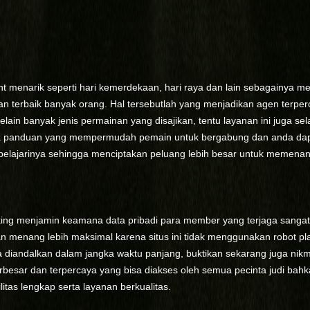
t menarik seperti hari kemerdekaan, hari raya dan lain sebagainya m
an terbaik banyak orang. Hal tersebutlah yang menjadikan agen terperc
 Selain banyak jenis permainan yang disajikan, tentu layanan ini juga
ta panduan yang mempermudah pemain untuk bergabung dan anda dap
mpelajarinya sehingga menciptakan peluang lebih besar untuk memena
tking menjamin keamana data pribadi para member yang terjaga sangat
 menang lebih maksimal karena situs ini tidak menggunakan robot pl
a diandalkan dalam jangka waktu panjang, buktikan sekarang juga nik
 terbesar dan terpercaya yang bisa diakses oleh semua pecinta judi b
itas lengkap serta layanan berkualitas.