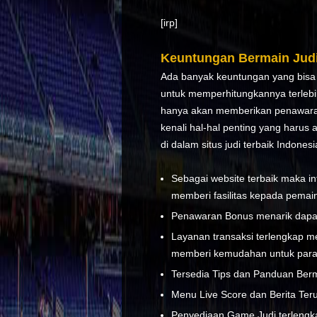
[irp]
Keuntungan Bermain Judi 
Ada banyak keuntungan yang bisa 
untuk memperhitungkannya terlebi
hanya akan memberikan penawaran
kenali hal-hal penting yang harus
di dalam situs judi terbaik Indone
Sebagai website terbaik maka in
memberi fasilitas kepada pemai
Penawaran Bonus menarik dapat
Layanan transaksi terlengkap me
memberi kemudahan untuk par
Tersedia Tips dan Panduan Ber
Menu Live Score dan Berita Ter
Penyediaan Game Judi terlengk