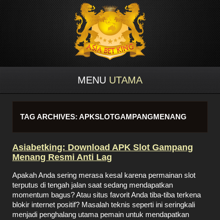
MENU
UTAMA
TAG ARCHIVES:
APKSLOTGAMPANGMENANG
Asiabetking: Download APK Slot Gampang
Menang Resmi Anti Lag
Apakah Anda sering merasa kesal karena permainan slot
terputus di tengah jalan saat sedang mendapatkan
momentum bagus? Atau situs favorit Anda tiba-tiba terkena
blokir internet positif? Masalah teknis seperti ini seringkali
menjadi penghalang utama pemain untuk mendapatkan