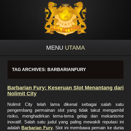
MENU
UTAMA
TAG ARCHIVES:
BARBARIANFURY
Barbarian Fury: Keseruan Slot Menantang dari
Nolimit City
Nolimit City telah lama dikenal sebagai salah satu
pengembang permainan slot yang tidak takut mengambil
risiko, menghadirkan tema-tema gelap dan mekanisme
inovatif. Salah satu judul yang paling mewakili reputasi ini
adalah
Barbarian Fury
. Slot ini membawa pemain ke dunia