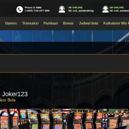
Games
Transaksi
Panduan
Bonus
Jadwal bola
Kalkulator Mix 
e Joker123
Skor Bola