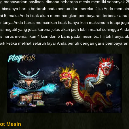
ng menawarkan paylines, dimana beberapa mesin memiliki sebanyak 2
 biasanya harus bertaruh pada semua dari mereka. Jika Anda memai
lai 5, maka Anda tidak akan memenangkan pembayaran terbesar atau b
entunya Anda harus memainkan tidak hanya koin maksimum tetapi jug
sisi negatif yang jelas karena jelas akan jauh lebih mahal sehingga A
as harus memainkan 4 koin dan 5 baris pada mesin 5c. Ini tak hanya 
baik ketika melihat seluruh layar Anda penuh dengan garis pembayaran
ot Mesin