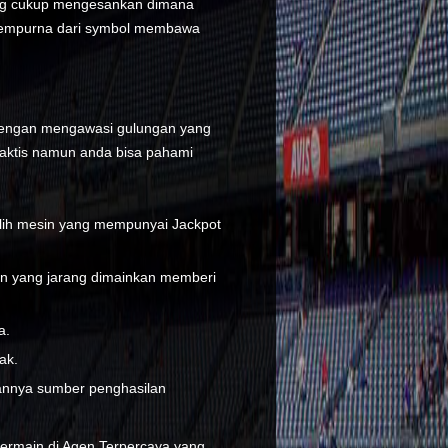
yang cukup mengesankan dimana
 sempurna dari symbol membawa
engan mengawasi gulungan yang
praktis namun anda bisa pahami
ilih mesin yang mempunyai Jackpot
in yang jarang dimainkan memberi
a.
ak.
annya sumber penghasilan
bermain di Agen Terpercaya yang