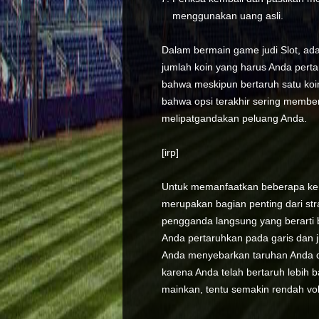
menggunakan uang asli.
Dalam bermain game judi Slot, ada
jumlah koin yang harus Anda pertar
bahwa meskipun bertaruh satu koin
bahwa opsi terakhir sering membe
melipatgandakan peluang Anda.
[irp]
Untuk memanfaatkan beberapa kemu
merupakan bagian penting dari strat
pengganda langsung yang berarti 
Anda pertaruhkan pada garis dan 
Anda menyebarkan taruhan Anda d
karena Anda telah bertaruh lebih
mainkan, tentu semakin rendah vo