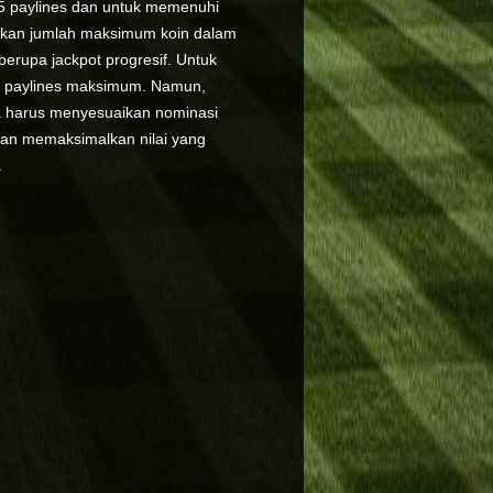
5 paylines dan untuk memenuhi
nkan jumlah maksimum koin dalam
erupa jackpot progresif. Untuk
a paylines maksimum. Namun,
nda harus menyesuaikan nominasi
akan memaksimalkan nilai yang
.