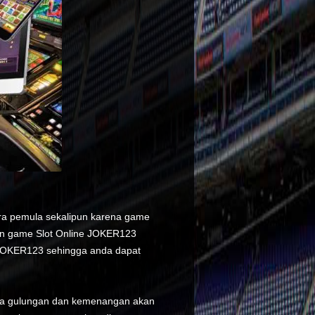
ra pemula sekalipun karena game
ain game Slot Online JOKER123
e JOKER123 sehingga anda dapat
apa gulungan dan kemenangan akan