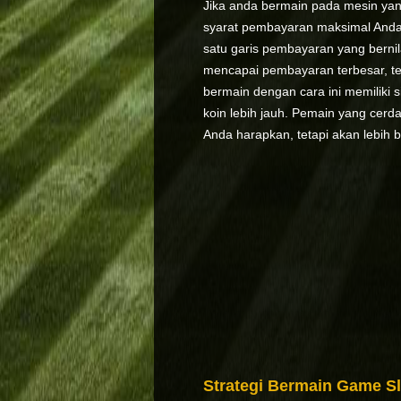
Jika anda bermain pada mesin ya
syarat pembayaran maksimal Anda
satu garis pembayaran yang berni
mencapai pembayaran terbesar, t
bermain dengan cara ini memiliki 
koin lebih jauh. Pemain yang cerd
Anda harapkan, tetapi akan lebih 
Strategi Bermain Game Sl