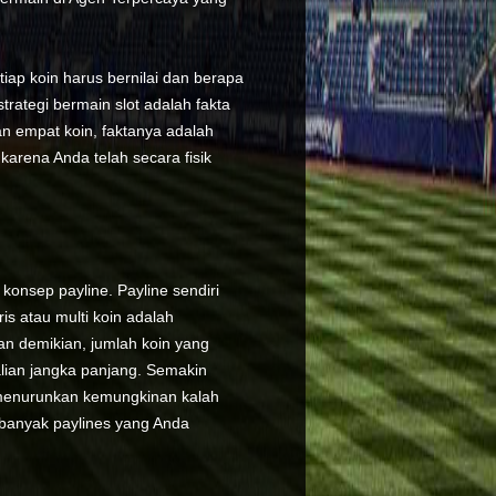
iap koin harus bernilai dan berapa
trategi bermain slot adalah fakta
an empat koin, faktanya adalah
arena Anda telah secara fisik
nsep payline. Payline sendiri
is atau multi koin adalah
n demikian, jumlah koin yang
lian jangka panjang. Semakin
 menurunkan kemungkinan kalah
 banyak paylines yang Anda