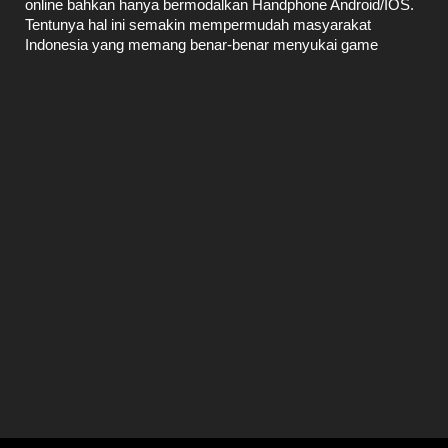
online bahkan hanya bermodalkan Handphone Android/IOS.
Tentunya hal ini
semakin mempermudah masyarakat
Indonesia yang memang benar-benar menyukai game
sabung ayam. Bahkan tidak jarang masyarakat menjadikan
game sabung ayam sebagai
sumber penghasilan utama
selain hiburan yang sangat menarik. Game
sabung ayam
online
sebenarnya merupakan permainan yang berubah
kategori menjadi sebuah tradisi atau kebudayaan, perubahan
tersebut dikarenakan rutinitas dan kebiasaan masyarakat
yang sudah sering memainkan permainan ini.
Dalam games sabung ayam terdapat dua ayam yang
dipertemukan dalam satu kesempatan main, dua ayam
tersebut di masukan kedalam satu arena dan
dipertarungkan.
Memilih ayam aduan
menjadi
hal yang tidak
sulit untuk dilakukan, namun pemula
harus benar-benar
mengetahui cara khusus
menentukan seekor ayam
pemenang s
ehingga bisa mendapatkan pilihan
yang tepat
dimana k
emenangan tentu menjadi tujuan utama setiap
pemain.
Ayam aduan dalam bahasa Inggris di terjemahkan sebagai