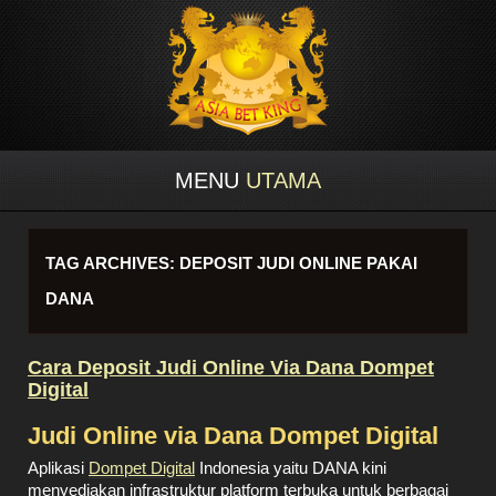
MENU
UTAMA
TAG ARCHIVES:
DEPOSIT JUDI ONLINE PAKAI
DANA
Cara Deposit Judi Online Via Dana Dompet
Digital
Judi Online via Dana Dompet Digital
Aplikasi
Dompet Digital
Indonesia yaitu DANA kini
menyediakan infrastruktur platform terbuka untuk berbagai