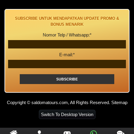
[irp]
SUBSCRIBE UNTUK MENDAPATKAN UPDATE PROMO &
Karena layanan yang diberikan oleh Dompet Digital DANA
BONUS MENARIK
menyangkut uang, maka walaupun mudah solusi yang
Nomor Telp / Whatsapp:*
dihadirkan harus sangat aman. Infrastruktur yang dimiliki
oleh aplikasi DANA memiliki tingkat keamanan tinggi selevel
dengan tingkat keamanan perbankan, bahkan DANA juga
memiliki Data Center dan Recovery Center di Indonesia,
E-mail:*
yang merupakan salah satu yang tercanggih dan mumpuni
dalam menangani skalabilitas transaksi dalam jumlah besar.
Dengan teknologi yang dimiliki, DANA mampu melakukan
risk management yang canggih untuk melindungi para
pengguna.
Copyright © saldomatours.com, All Rights Reserved.
Sitemap
Cara Melakukan Deposit Via DANA
Switch To Desktop Version
Sebelum anda memahami cara menggunakan aplikasi dana
dan melakukan deposit via aplikasi ini, pahami terlebih
dahulu apa itu uang elektronik, dimana DANA merupakan
salah satu aplikasi uang elektronik yang kini semakin tren di