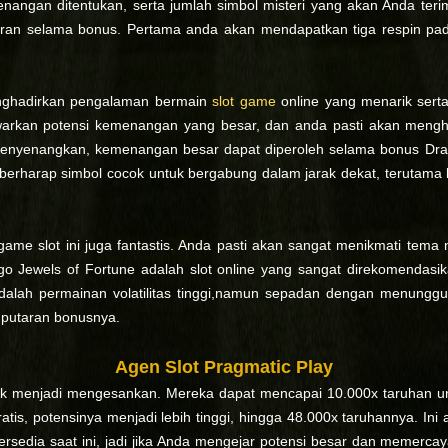
angan ditentukan, serta jumlah simbol misteri yang akan Anda teri
utaran selama bonus. Pertama anda akan mendapatkan tiga respin pa
enghadirkan pengalaman bermain
slot game
online yang menarik sert
rkan potensi kemenangan yang besar, dan anda pasti akan menghar
 menyenangkan, kemenangan besar dapat diperoleh selama bonus Dr
erharap simbol cocok untuk bergabung dalam jarak dekat, terutama
game slot ini juga fantastis. Anda pasti akan sangat menikmati tema
 Jewels of Fortune adalah slot online yang sangat direkomendas
 adalah permainan volatilitas tinggi,namun sepadan dengan menung
 putaran bonusnya.
Agen Slot Pragmatic Play
uk menjadi mengesankan. Mereka dapat mencapai 10.000x taruhan unt
tis, potensinya menjadi lebih tinggi, hingga 48.000x taruhannya. Ini
ersedia saat ini, jadi jika Anda mengejar potensi besar dan memerca