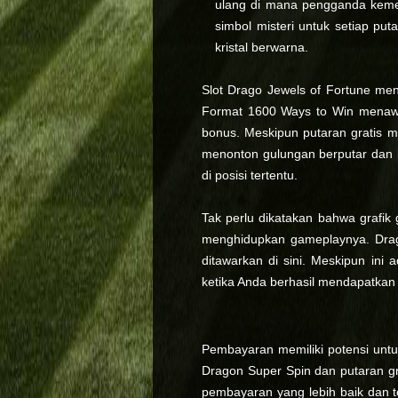
ulang di mana pengganda kemen
simbol misteri untuk setiap p
kristal berwarna.
Slot Drago Jewels of Fortune m
Format 1600 Ways to Win menawa
bonus. Meskipun putaran gratis
menonton gulungan berputar dan b
di posisi tertentu.
Tak perlu dikatakan bahwa grafik 
menghidupkan gameplaynya. Drago
ditawarkan di sini. Meskipun ini
ketika Anda berhasil mendapatkan
Pembayaran memiliki potensi unt
Dragon Super Spin dan putaran gra
pembayaran yang lebih baik dan t