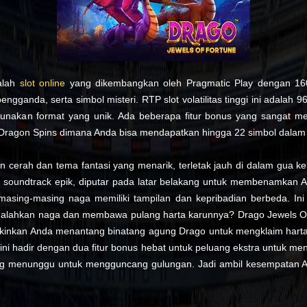
dalah
slot online
yang dikembangkan oleh Pragmatic Play dengan 16
engganda, serta simbol misteri. RTP slot volatilitas tinggi ini adalah 
kan format yang unik. Ada beberapa fitur bonus yang sangat menar
us Dragon Spins dimana Anda bisa mendapatkan hingga 22 simbol dala
an cerah dan tema fantasi yang menarik, terletak jauh di dalam gua 
 soundtrack epik, diputar pada latar belakang untuk membenamkan A
asing-masing naga memiliki tampilan dan kepribadian berbeda. In
galahkan naga dan membawa pulang harta karunnya? Drago Jewels O
inkan Anda menantang binatang agung Drago untuk mengklaim hartan
 ini hadir dengan dua fitur bonus hebat untuk peluang ekstra untuk 
g menunggu untuk mengguncang gulungan. Jadi ambil kesempatan 