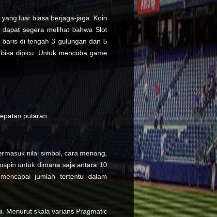
yang luar biasa berjaga-jaga. Koin
 dapat segera melihat bahwa Slot
 baris di tengah 3 gulungan dan 5
ot bisa dipicu. Untuk mencoba game
epatan putaran.
termasuk nilai simbol, cara menang,
tospin untuk dimana saja antara 10
 mencapai jumlah tertentu dalam
i. Menurut skala varians Pragmatic