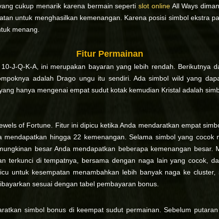
t yang cukup menarik karena bermain seperti
slot online
All Ways diman
tan untuk menghasilkan kemenangan. Karena posisi simbol ekstra pa
ntuk menang.
Fitur Permainan
10-J-Q-K-A, ini merupakan bayaran yang lebih rendah. Berikutnya 
ompoknya adalah Drago ungu itu sendiri. Ada simbol wild yang dap
h yang hanya mengenai empat sudut kotak kemudian Kristal adalah si
 Jewels of Fortune. Fitur ini dipicu ketika Anda mendaratkan empat si
sa mendapatkan hingga 22 kemenangan. Selama simbol yang cocok 
mungkinan besar Anda mendapatkan beberapa kemenangan besar. 
an terkunci di tempatnya, bersama dengan naga lain yang cocok, da
icu untuk kesempatan menambahkan lebih banyak naga ke cluster, s
bayarkan sesuai dengan tabel pembayaran bonus.
daratkan simbol bonus di keempat sudut permainan. Sebelum putaran 