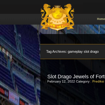
Home
Tag Archives:
gameplay slot drago
Slot Drago Jewels of For
February 12, 2022
Category :
Prediksi