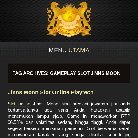
MENU
UTAMA
TAG ARCHIVES:
GAMEPLAY SLOT JINNS MOON
Jinns Moon Slot Online Playtech
Slot online
Jinns Moon bisa menjadi jawaban jika anda
bertanya-tanya apa yang Anda harapkan apabila
menemukan lampu ajaib. Game ini menawarkan RTP
96,58% dan volatilitas sedang hingga tinggi, Anda dapat
segera bersiap menikmati game ini. Slot berwarna cerah
menawarkan karakter yang sangat disukai seperti jin,