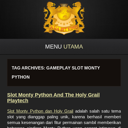
MENU
UTAMA
TAG ARCHIVES:
GAMEPLAY SLOT MONTY
PYTHON
Slot Monty Python And The Holy Grail
Playtech
Slot Monty Python dan Holy Grail
adalah salah satu tema
slot yang dianggap paling unik, karena berhasil memberi
semua kesenangan dari fitur permainan sambil memberikan