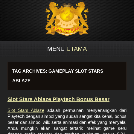
MENU
UTAMA
TAG ARCHIVES:
GAMEPLAY SLOT STARS
ABLAZE
Slot Stars Ablaze Playtech Bonus Besar
Slot Stars Ablaze
adalah permainan menyenangkan dari
Playtech dengan simbol yang sudah sangat kita kenal, bonus
besar dan simbol wild serta animasi dan efek yang menyala,
Anda mungkin akan sangat tertarik melihat game seru