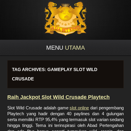
MENU
UTAMA
TAG ARCHIVES:
GAMEPLAY SLOT WILD
CRUSADE
Raih Jackpot Slot Wild Crusade Playtech
Slot Wild Crusade adalah game
slot online
dari pengembang
Playtech yang hadir dengan 40 paylines dan 4 gulungan
serta memiliki RTP 95,4% yang termasuk slot varian sedang
hingga tinggi. Tema ini terinspirasi oleh Abad Pertengahan