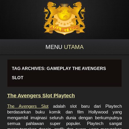
MENU
UTAMA
TAG ARCHIVES:
GAMEPLAY THE AVENGERS
SLOT
The Avengers Slot Playtech
The Avengers Slot
adalah slot baru dari Playtech
berdasarkan buku komik dan film Hollywood yang
mengambil imajinasi seluruh dunia dengan berkumpulnya
semua pahlawan super populer. Playtech sangat