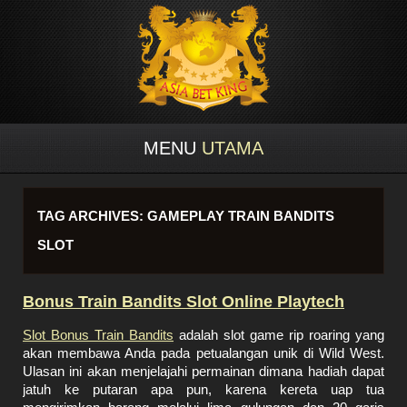
MENU
UTAMA
TAG ARCHIVES:
GAMEPLAY TRAIN BANDITS
SLOT
Bonus Train Bandits Slot Online Playtech
Slot Bonus Train Bandits
adalah slot game rip roaring yang
akan membawa Anda pada petualangan unik di Wild West.
Ulasan ini akan menjelajahi permainan dimana hadiah dapat
jatuh ke putaran apa pun, karena kereta uap tua