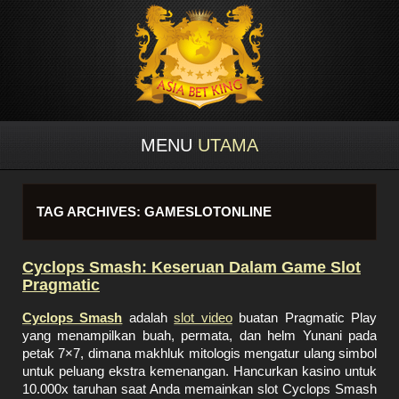
MENU
UTAMA
TAG ARCHIVES:
GAMESLOTONLINE
Cyclops Smash: Keseruan Dalam Game Slot
Pragmatic
Cyclops Smash
adalah
slot video
buatan Pragmatic Play
yang menampilkan buah, permata, dan helm Yunani pada
petak 7×7, dimana makhluk mitologis mengatur ulang simbol
untuk peluang ekstra kemenangan. Hancurkan kasino untuk
10.000x taruhan saat Anda memainkan slot Cyclops Smash