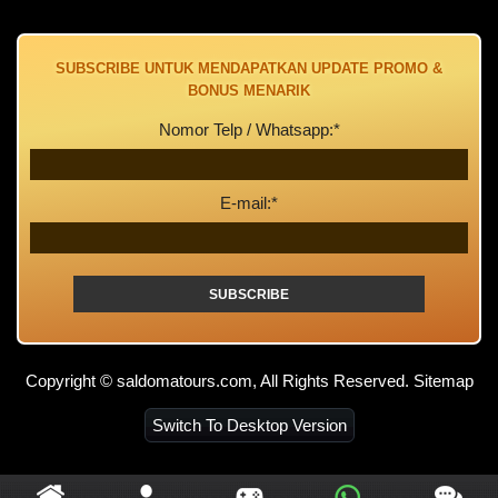
juga berbagai kartu remi. Berikut adalah beberapa simbol dan
pembayaran dalam permainan;
SUBSCRIBE UNTUK MENDAPATKAN UPDATE PROMO &
Api adalah yang paling ampuh, membayar lima untuk dua,
BONUS MENARIK
50 untuk tiga, 300 untuk 4, dan 2.000 untuk lima.
Nomor Telp / Whatsapp:*
Logo bumi turun drastis menjadi 25 untuk tiga, 100 untuk
empat, dan 750 untuk lima.
Logo air memberikan pembayaran sederhana, meskipun
E-mail:*
Anda masih dapat mengklaim 500 untuk 5 ikon perairan
dan 250 untuk lima ikon angin.
GoL juga merupakan logo dengan bayaran tertinggi,
memberikan 10.000 untuk lima baris, 2.000 untuk empat
baris, 250 untuk tiga baris, dan 30 untuk dua baris.
Stonehenge telah menjadi situs pemujaan selama bertahun-
tahun, dan meskipun tidak 100% diyakini bahwa logo bonus
Copyright © saldomatours.com, All Rights Reserved.
Sitemap
GoL adalah replika situs prasejarah, namun tampaknya
memang demikian. Simbol bonus Stonehenge sebagaimana
Switch To Desktop Version
yang selanjutnya akan diketahui memulai Bonus Kristal
permainan. Yang perlu Anda lakukan adalah mendaratkan
simbol pada gulungan dua, tiga, dan empat. Pada titik ini,