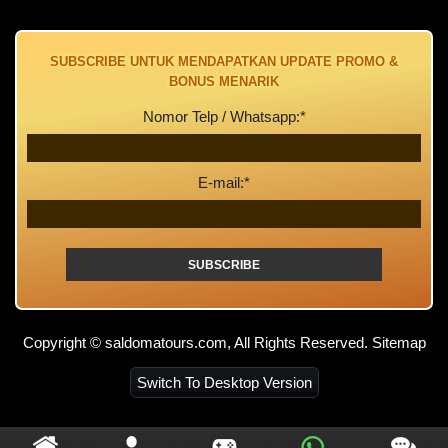
tindakan bukan dari panduan bahkan hampir semua disebut
Ion Casino juga dilengkapi fitur Live yang menjadi
afiliasi dalam industri permainan. Untuk mengetahui situs judi
andalannya sehingga membuat para bettor merasa nyaman
yang bertanggung jawab dalam hal-hal baik maka anda
bermain di layanan ini layaknya bermain di meja judi yang
SUBSCRIBE UNTUK MENDAPATKAN UPDATE PROMO &
harus mereview terlebih dahulu. Sebagian orang berpikir
nyata. Semua permainan bisa dimainkan secara global
BONUS MENARIK
bahwa penawaran menarik dalam situs judi online membuat
dengan sistem paling fair, anda bisa melihat pembagian kartu
Nomor Telp / Whatsapp:*
komisi yang mereka dapat bernilai jauh lebih besar bahkan
langsung dilakukan oleh dealer dan sistem permainan yang
hal terburuk adalah mereka yang terpengaruh akan promosi
memberikan kesan menarik seperti itulah yang membuat
game casino namun tidak mendapat pembayaran.
situs Ion Casino semakin diminati.
E-mail:*
Hal-hal berupa bonus dibayarkan dalam beberapa cara
Sebagai layanan betting yang memenuhi hasrat pecinta judi
berbeda meliputi jumlah yang ditetapkan dalam setiap
casino online, tentunya Agen Terpercaya ini mengutamakan
kunjungan dan jumlah yang ditentukan untuk pemain yang
keamanan para membernya. Proses transaksi deposit dan
mendaftar pun disesuaikan dengan persentase nilainya.
withdraw berlangsung cepat dan mudah melalui berbagai
Semakin pemain meraih keuntungan maka semakin mereka
metode baik via Bank Transfer ataupun melalui Aplikasi Uang
akan mendapat keuntungan besar. Bertaruh tentu menjadi
Elektronik yang kini sedang populer. Privasi setiap member
tantangan favorit dengan sebagian besar panduan yang
diprioritaskan berikut dukungan Support dari layanan staff
Copyright © saldomatours.com, All Rights Reserved.
Sitemap
disajikan serta apapun jenis taruhannya didasarkan pada
berpengalaman selama 24 jam non stop dimana layanan ini
kemampuan pemain dalam membuat analisa.
selalu siap melayani secara profesional dan ramah sehingga
Switch To Desktop Version
membuat kami menjadi lebih terdepan. Penyajian game
lengkap disuguhkan secara live dan siapapun tidak akan
keberatan mencoba dengan nilai batasan nominal deposit
Taruhan Judi Casino di Asiabetking
minimum Rp 10.000. Game casino live online kini menjadi