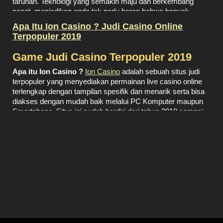
taruhan. Teknologi yang semakin maju dan berkembang
pesat, menjadikan anda tak perlu heran bahwa banyak
kemudahan yang bisa didapatkan jika Anda memahami
Apa Itu Ion Casino ? Judi Casino Online
pemakaian teknologi seperti halnya akses game judi casino
Terpopuler 2019
online. Definisi Perjudian Online sendiri yakni segala bentuk
permainan yang dimainkan menggunakan perangkat dengan
Game Judi Casino Terpopuler 2019
koneksi internet. Perjudian online menawarkan hampir
semua jenis taruhan seperti yang ada di casino langsung
Apa itu Ion Casino ?
Ion Casino
adalah sebuah situs judi
baik untuk permainan casino tradisional, slot, video games
terpopuler yang menyediakan permainan live casino online
dan lainnya. Casino online dimainkan dengan cara sama
terlengkap dengan tampilan spesifik dan menarik serta bisa
seperti fisiknya, permainan serta peluangnya pun sangat
diakses dengan mudah baik melalui PC Komputer maupun
mirip dengan casino offline. Meski demikian ada beberapa
Smartphone. Situs ini sudah berdiri dari tahun 2010 sampai
perbedaan yang mencolok dari casino offline dengan casino
sekarang dan disebut sebagai situs judi online terbaik karena
online ini.
ION Casino memiliki server paling aman yang membuat
proses bermain anda semakin lancar. ION Club yang
merupakan singkatan dari Interactive Online Network Club ini
Memahami sebuah portal game judi online sendiri bukanlah
berisi permainan – permainan yang biasanya kita lihat di
sesuatu yang asing bagi semua penggemar game betting
casino seperti Live Casino Baccarat, Live Casino Roulette,
terutama di Indonesia. Meski demikian panduan bermain
Live Casino SicBo, Live Casino Dragon Tiger serta berisi
terkadang disalahpahami, banyak orang tidak menyadari
permainan-permainan yang biasa kita mainkan di video
situs perjudian yang bertanggung jawab untuk hal-hal baik
game seperti Tembak ikan maupun Slot juga game menarik
dan terjadi pada dunia judi online disebabkan komunitas
lainnya yang sangat diminati oleh para bettor Indonesia.
game. Ada banyak penggemar game casino online yang
telah membalikkan keputusan mereka untuk mengambil