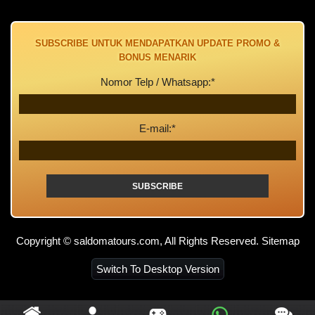
semangat dan keberanian. Grafik yang tajam dengan
animasi api yang menyala setiap kali Anda mendapatkan
kombinasi kemenangan menciptakan atmosfer permainan
yang intens. Bagi Anda yang menyukai permainan dengan
SUBSCRIBE UNTUK MENDAPATKAN UPDATE PROMO &
tempo cepat (fast-paced), slot ini dirancang khusus untuk
BONUS MENARIK
memenuhi ekspektasi tersebut.
Nomor Telp / Whatsapp:*
Fitur Unggulan dan Mekanisme
E-mail:*
Permainan Jackpot Blaze
Untuk meraih untung besar dalam Jackpot Blaze, Anda perlu
memahami fitur-fitur kunci yang tersedia di dalamnya.
1. Simbol dan Multiplier
Copyright © saldomatours.com, All Rights Reserved.
Sitemap
Permainan ini dilengkapi dengan simbol-simbol klasik yang
Switch To Desktop Version
telah dimodifikasi dengan sentuhan modern. Perhatikan
simbol
Wild
dan
Scatter
. Kemunculan simbol-simbol ini
sering kali menjadi pemicu utama untuk fitur bonus atau
putaran gratis (Free Spins). Selain itu, fitur
Multiplier
atau