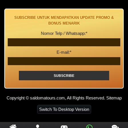
Jenis-jenis Taruhan dalam First Goal
SUBSCRIBE UNTUK MENDAPATKAN UPDATE PROMO &
Las Goal
BONUS MENARIK
Ada beberapa jenis pilihan dalam taruhan First Goal Last
Nomor Telp / Whatsapp:*
Goal, berikut dapat anda pelajari dahulu sebelum memuai
taruhan :
E-mail:*
HF atau singkatan dari Home First, artinya anda bertaruh
atas Home terlebih dahulu memasukkan gol.
HL singkatan dari Home Last artinya kita bertaruh atas
Home yang terakhir memasukkan gol, disini tim yang
tidak dimainkan harus merupakan tim yang terakhir
memasukkan gol, skor babak pertama adalah 1-2 dan
babak kedua 2-2 disini Home yang terakhir memasukkan
gol. Maka taruhan anda atas HL dinyatakan menang.
Copyright © saldomatours.com, All Rights Reserved.
Sitemap
AF atau singkatan dari Away First artinya kita bertaruh
atas Away yang pertama memasukkan gol dalam
Switch To Desktop Version
pertandingan tersebut.
AL singkatan dari Away Last artinya kita bertaruh atas
Away yang terakhir memasukkan gol misalnya dengan