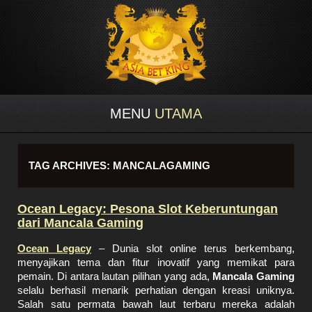
MENU
UTAMA
TAG ARCHIVES:
MANCALAGAMING
Ocean Legacy: Pesona Slot Keberuntungan
dari Mancala Gaming
Ocean Legacy
– Dunia slot online terus berkembang,
menyajikan tema dan fitur inovatif yang memikat para
pemain. Di antara lautan pilihan yang ada,
Mancala Gaming
selalu berhasil menarik perhatian dengan kreasi uniknya.
Salah satu permata bawah laut terbaru mereka adalah