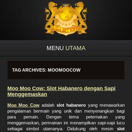
MENU
UTAMA
TAG ARCHIVES:
MOOMOOCOW
Moo Moo Cow: Slot Habanero dengan Sapi
Menggemaskan
Moo Moo Cow
adalah
slot habanero
yang menawarkan
pengalaman bermain yang unik dan menyenangkan bagi
para pemain. Dengan tema peternakan yang
menggemaskan, permainan ini menampilkan sapi-sapi lucu
sebagai simbol utamanya. Didukung oleh mesin
slot