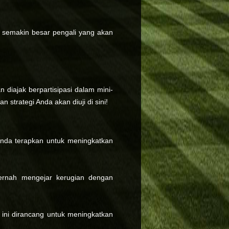
 semakin besar pengali yang akan
diajak berpartisipasi dalam mini-
rategi Anda akan diuji di sini!
Anda terapkan untuk meningkatkan
ernah mengejar kerugian dengan
 ini dirancang untuk meningkatkan