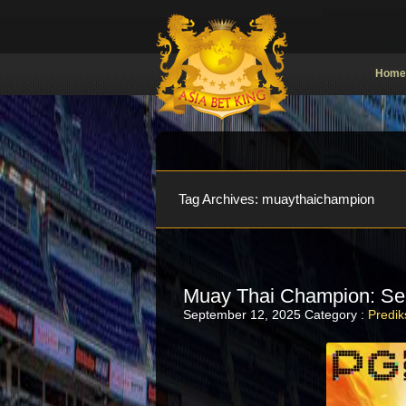
Home
Tag Archives:
muaythaichampion
Muay Thai Champion: Sens
September 12, 2025
Category :
Predik