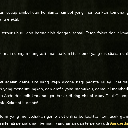
dari setiap simbol dan kombinasi simbol yang memberikan kemenan
ng efektif.
terburu-buru dan bermainlah dengan santai. Tetap fokus dan nikm
rmain dengan uang asli, manfaatkan fitur demo yang disediakan un
t adalah game slot yang wajib dicoba bagi pecinta Muay Thai da
nus yang menguntungkan, dan grafis yang memukau, game ini member
n Anda dan raih kemenangan besar di ring virtual Muay Thai Champi
ak. Selamat bermain!
form yang menyediakan game slot online berkualitas, termasuk g
n nikmati pengalaman bermain yang aman dan terpercaya di
Asiabetk