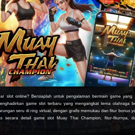
r slot online? Bersiaplah untuk pengalaman bermain game yang
enghadirkan game slot terbaru yang mengangkat tema olahraga bela
arungan seru di ring virtual, dengan grafis memukau dan fitur bonu
as secara detail game slot Muay Thai Champion, fitur-fiturnya,