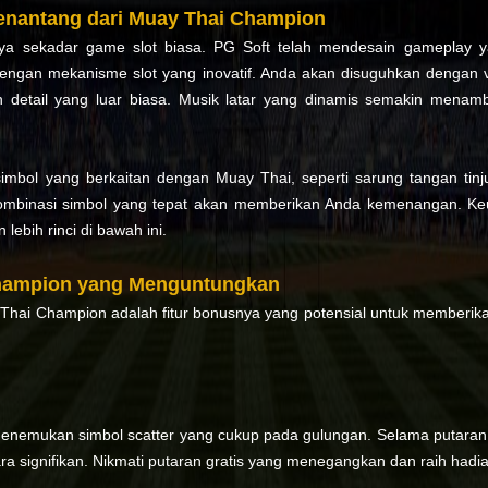
enantang dari Muay Thai Champion
a sekadar game slot biasa. PG Soft telah mendesain gameplay 
ngan mekanisme slot yang inovatif. Anda akan disuguhkan dengan 
 detail yang luar biasa. Musik latar yang dinamis semakin mena
mbol yang berkaitan dengan Muay Thai, seperti sarung tangan tinju
binasi simbol yang tepat akan memberikan Anda kemenangan. Keun
lebih rinci di bawah ini.
Champion yang Menguntungkan
Thai Champion adalah fitur bonusnya yang potensial untuk memberikan
enemukan simbol scatter yang cukup pada gulungan. Selama putaran 
 signifikan. Nikmati putaran gratis yang menegangkan dan raih hadi