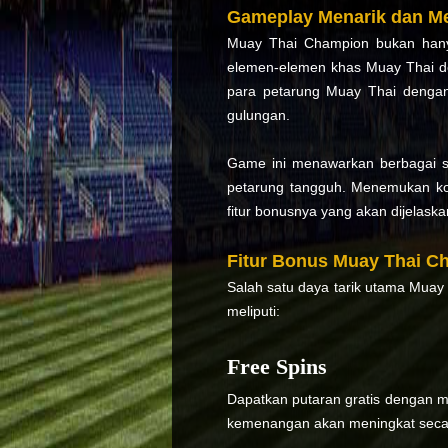
Gameplay Menarik dan M
Muay Thai Champion bukan hany
elemen-elemen khas Muay Thai de
para petarung Muay Thai dengan
gulungan.
Game ini menawarkan berbagai si
petarung tangguh. Menemukan kom
fitur bonusnya yang akan dijelaskan 
Fitur Bonus Muay Thai 
Salah satu daya tarik utama Muay 
meliputi:
Free Spins
Dapatkan putaran gratis dengan m
kemenangan akan meningkat secara