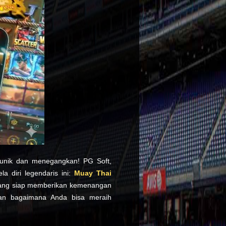
 unik dan menegangkan! PG Soft,
 diri legendaris ini:
Muay Thai
s yang siap memberikan kemenangan
 dan bagaimana Anda bisa meraih