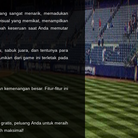
yang sangat menarik, memadukan
visual yang memikat, menampilkan
mbah keseruan saat Anda memutar
, sabuk juara, dan tentunya para
ikan dari game ini terletak pada
 kemenangan besar. Fitur-fitur ini
gratis, peluang Anda untuk meraih
ah maksimal!