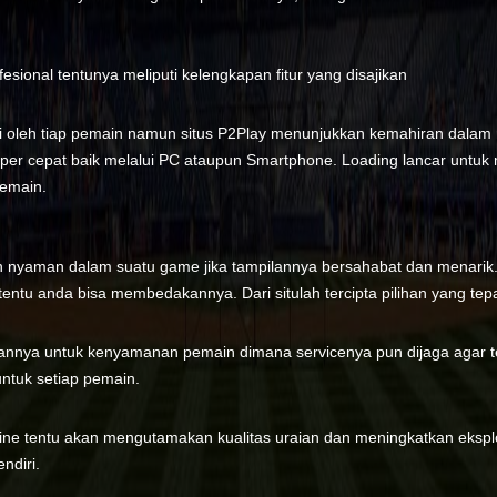
esional tentunya meliputi kelengkapan fitur yang disajikan
dapi oleh tiap pemain namun situs P2Play menunjukkan kemahiran dala
per cepat baik melalui PC ataupun Smartphone. Loading lancar untu
pemain.
 nyaman dalam suatu game jika tampilannya bersahabat dan menarik.
 tentu anda bisa membedakannya. Dari situlah tercipta pilihan yang tepa
nnya untuk kenyamanan pemain dimana servicenya pun dijaga agar teta
untuk setiap pemain.
e tentu akan mengutamakan kualitas uraian dan meningkatkan eksplor
ndiri.