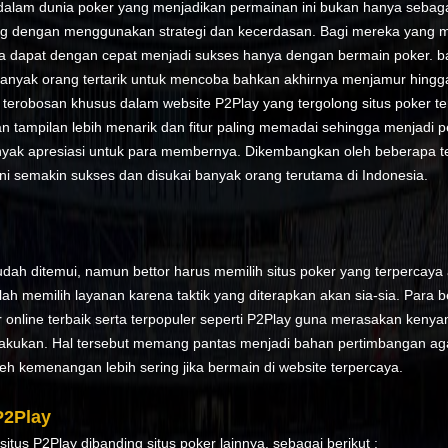
alam dunia poker yang menjadikan permainan ini bukan hanya sebaga
g dengan menggunakan strategi dan kecerdasan. Bagi mereka yang
a dapat dengan cepat menjadi sukses hanya dengan bermain poker. b
nyak orang tertarik untuk mencoba bahkan akhirnya menjamur hing
 terobosan khusus dalam website P2Play yang tergolong situs poker t
gan tampilan lebih menarik dan fitur paling memadai sehingga menj
yak apresiasi untuk para membernya. Dikembangkan oleh beberapa t
ni semakin sukses dan disukai banyak orang terutama di Indonesia.
h mudah ditemui, namun bettor harus memilih situs poker yang terperc
 memilih layanan karena taktik yang diterapkan akan sia-sia. Para be
er online terbaik serta terpopuler seperti P2Play guna merasakan ke
lakukan. Hal tersebut memang pantas menjadi bahan pertimbangan aga
h kemenangan lebih sering jika bermain di website terpercaya.
P2Play
tus P2Play dibanding situs poker lainnya, sebagai berikut :