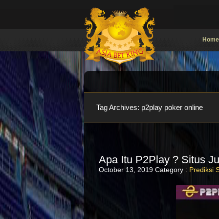
Home
Tag Archives:
p2play poker online
Apa Itu P2Play ? Situs J
October 13, 2019
Category :
Prediksi 