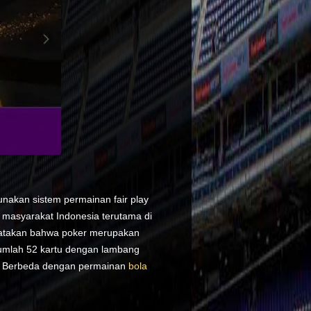
nakan sistem permainan fair play
i masyarakat Indonesia terutama di
enyatakan bahwa poker merupakan
rjumlah 52 kartu dengan lambang
kat. Berbeda dengan permainan
bola