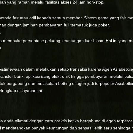
n yang ramah melalui fasilitas akses 24 jam non-stop.
tode fair atau adil kepada semua member. Sistem game yang fair menj
nan dengan jaminan pembayaran full termasuk juga poker.
r
aja membuka persentase peluang keuntungan luar biasa. Hal ini yang m
a.
eistimewaan dalam melakukan setiap transaksi karena Agen Asiabetki
 transfer bank, aplikasi uang elektronik hingga pembayaran melalui puls
tuk bergabung dan melakukan betting di agen judi terpopuler Asiabet
rlengkap di layanan ini.
 anda nikmati dengan cara praktis ketika bergabung di agen terpercay
lai mendatangkan banyak keuntungan dan sensasi lebih seru sehingga