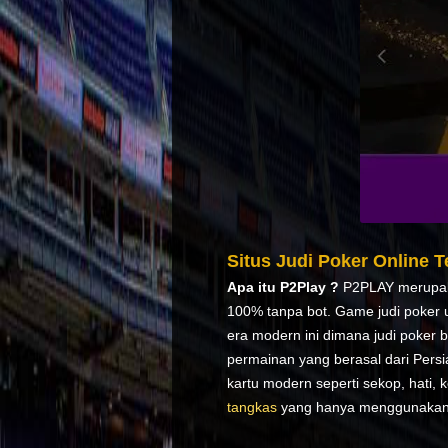
Situs Judi Poker Online T
Apa itu P2Play ?
P2PLAY merupakan
100% tanpa bot. Game judi poker u
era modern ini dimana judi poker 
permainan yang berasal dari Persi
kartu modern seperti sekop, hati, 
tangkas
yang hanya menggunakan 7