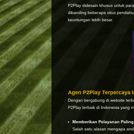
P2Play didesain khusus untuk pa
dibanding beberapa situs pendah
keuntungan lebih besar.
Agen P2Play Terpercaya 
Dengan bergabung di website terb
P2Play terbaik di Indonesia yang
Memberikan Pelayanan Paling
Salah satu alasan mengapa and