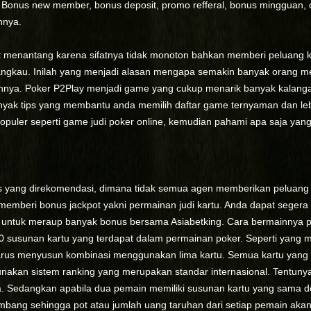
 Bonus new member, bonus deposit, promo refferal, bonus mingguan, 
nnya.
at menantang karena sifatnya tidak monoton bahkan memberi peluang
angkau. Inilah yang menjadi alasan mengapa semakin banyak orang me
ainnya. Poker P2Play menjadi game yang cukup menarik banyak kalanga
nyak tips yang membantu anda memilih daftar game ternyaman dan le
populer seperti game judi poker online, kemudian pahami apa saja yan
s yang direkomendasi, dimana tidak semua agen memberikan peluang
emberi bonus jackpot yakni permainan judi kartu. Anda dapat seger
untuk meraup banyak bonus bersama Asiabetking. Cara bermainnya p
susunan kartu yang terdapat dalam permainan poker. Seperti yang m
arus menyusun kombinasi menggunakan lima kartu. Semua kartu yang 
akan sistem ranking yang merupakan standar internasional. Tentuny
a. Sedangkan apabila dua pemain memiliki susunan kartu yang sama 
bang sehingga pot atau jumlah uang taruhan dari setiap pemain akan