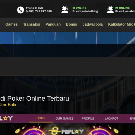
Games
Transaksi
Panduan
Bonus
Jadwal bola
Kalkulator Mix 
udi Poker Online Terbaru
Skor Bola