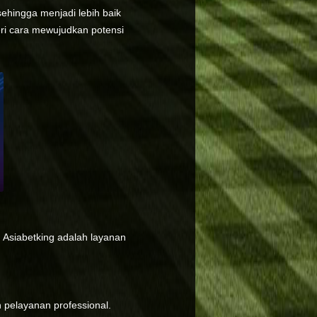
hingga menjadi lebih baik
ri cara mewujudkan potensi
 Asiabetking adalah layanan
pelayanan professional.