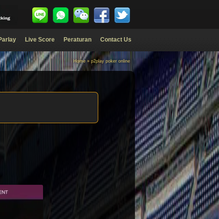
Parlay
Live Score
Peraturan
Contact Us
Home
»
p2play poker online