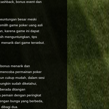
cashback, bonus event dan
 keuntungan besar meski
milih game poker uang asli
n, karena game ini dapat
bih menguntungkan, tips
g menarik dari game tersebut.
 bonus menarik dan
a mencoba permainan poker
un cukup mudah, dalam sesi
ungkin sudah diketahui,
berada ditangan
a pemain dengan peringkat
dengan bunga yang berbeda,
 dibagi dua.