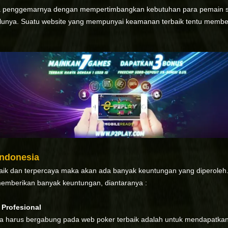
ra penggemarnya dengan mempertimbangkan kebutuhan para pemain se
ulunya. Suatu website yang mempunyai keamanan terbaik tentu membe
Indonesia
aik dan terpercaya maka akan ada banyak keuntungan yang diperoleh.
 memberikan banyak keuntungan, diantaranya :
 Profesional
a harus bergabung pada web poker terbaik adalah untuk mendapatkan 