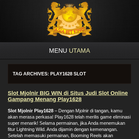
MENU
UTAMA
TAG ARCHIVES:
PLAY1628 SLOT
Slot Mjolnir BIG WIN di Situs Judi Slot Online
Gampang Menang Play1628
Slot Mjolnir Play1628
– Dengan Mjolnir di tangan, kamu
akan merasa perkasa! Play1628 telah merilis game eliminasi
super menarik! Selama permainan, jika Anda menemukan
fitur Lightning Wild. Anda dijamin dengan kemenangan.
Setelah memasuki permainan, Booming Reels akan