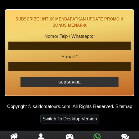
Fitur Thunder Strike akan meningkatkan 3 ~ 18 wilds
hanya menyediakan sedikit jenis permainan. Play1628
menyediakan jenis permainan judi slot online terlengkap yang
bisa dimainkan lebih dari 70 pilihan game diantaranya Dragon
Platform yang Didukung :
Andriod
|
Mac
| Windows |
SUBSCRIBE UNTUK MENDAPATKAN UPDATE PROMO &
Fishing , Classic Mario, Lucky Phoenix, Gold Dragon, Guan
HTML5
BONUS MENARIK
Gong, CashMan, serta masih banyak yang lainnya dan
Bahasa yang Didukung
semua dimainkan dengan uang asli. Bahkan Play1628
简体中文 | 繁體中文 | English
Nomor Telp / Whatsapp:*
melakukan inovasi baru dengan berdiri sendiri sebagai situs
judi slot online terbaik no 1 yang menyediakan game khusus
slot online. Semua jenis game bisa dipilih sendiri dengan
E-mail:*
Peroleh Lambang Wild Slot MJOLNIR
membuka website utama play1628. Kelebihan game judi slot
sendiri tentu saja karena mempunyai keunggulan dari segi
Membesarkan Kesempatan BIG WIN
kualitas permainan yang simple dan hadiah jackpot yang
Pahami langkah mainkan games Slot Mjolnir tentu saja
sangat besar.
cukuplah sederhana. Membuat permainan online ini pas
dimainkan oleh siapa saja. Walau tidak mempunyai
pengalaman pada awalnya pun bisa. Nyaris tidak ada
Akses Game Slot Play1628
ketidaksamaan dari 1 slots ke slots yang lain. Slots online ini
Copyright © saldomatours.com, All Rights Reserved.
Sitemap
hasil perputaran ditetapkan oleh sebuah mesin pengacak
Semua player yang ingin bermain diharuskan melewati tahap
angka (RNG). Tidak ada ketrampilan turut serta. Pemain
login di situs Play1628, dan untuk login memerlukan sebuah
Switch To Desktop Version
hanya perlu menekan tombol spin. Selanjutnya menanti apa
akun ID. Untuk itu anda harus memilih layanan terpercaya
perputaran akan menghasilkan gabungan yang baik atau
Asiabetking yang melayani proses registrasi atau daftar akun
tidak.
slot online play1628 termudah dan tercepat. Akses Play1628