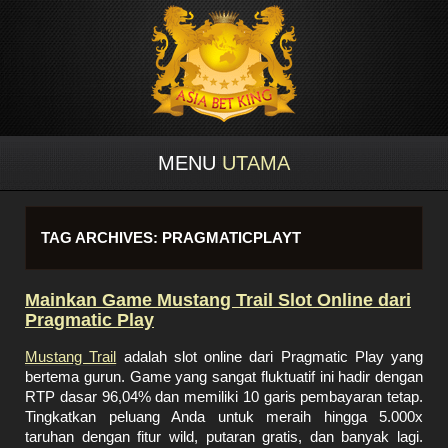
MENU
UTAMA
TAG ARCHIVES:
PRAGMATICPLAYT
Mainkan Game Mustang Trail Slot Online dari
Pragmatic Play
Mustang Trail
adalah slot online dari Pragmatic Play yang
bertema gurun. Game yang sangat fluktuatif ini hadir dengan
RTP dasar 96,04% dan memiliki 10 garis pembayaran tetap.
Tingkatkan peluang Anda untuk meraih hingga 5.000x
taruhan dengan fitur wild, putaran gratis, dan banyak lagi.