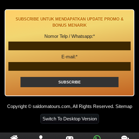
Populer?
langsung ke dalam kuil emas sang dewi. Namun, daya tarik
utamanya tidak hanya terletak pada tampilannya, tetapi pada
Keberhasilan sebuah
game slot
tidak hanya terletak pada
mekanisme dan fitur yang ditawarkannya.
seberapa besar jackpot yang ditawarkan, tetapi juga pada
SUBSCRIBE UNTUK MENDAPATKAN UPDATE PROMO &
bagaimana game tersebut mampu memikat pemain dari
BONUS MENARIK
awal.
Happy Apples
berhasil melakukan hal ini dengan
Fitur Unggulan yang Menjadikan Cash
sempurna melalui kombinasi elemen-elemen berikut.
Nomor Telp / Whatsapp:*
Goddess “Slot Gacor”
Grafis dan Tema yang Menyegarkan
Sebutan “gacor” (gampang bocor) dan “epik” tidak datang
E-mail:*
tanpa alasan. Slot ini dirancang dengan beberapa fitur inti
Lupakan simbol buah-buahan yang kaku dan membosankan.
yang secara signifikan meningkatkan potensi kemenangan
Happy Apples
hadir dengan palet warna cerah dan animasi
pemain.
yang hidup, menciptakan suasana yang ceria dan optimis.
Latar belakang yang menampilkan kebun apel yang subur di
bawah langit biru yang cerah langsung memancarkan energi
positif. Setiap simbol, mulai dari ceri, lemon, hingga apel itu
1. Fitur “Cash Goddess” (Expanding Wilds &
sendiri, digambar dengan detail yang tajam dan sentuhan
Multipliers)
artistik yang membuat game ini sangat menyenangkan untuk
Copyright © saldomatours.com, All Rights Reserved.
Sitemap
dilihat. Nuansa visual yang menyegarkan ini adalah salah
Fitur utama yang menjadi nama permainan ini adalah kunci
satu alasan utama mengapa pemain betah berlama-lama
Switch To Desktop Version
kesuksesan Anda. Ketika simbol Cash Goddess muncul, ia
memutar gulungannya.
memiliki kemampuan untuk:
Gameplay Sederhana Namun Menarik