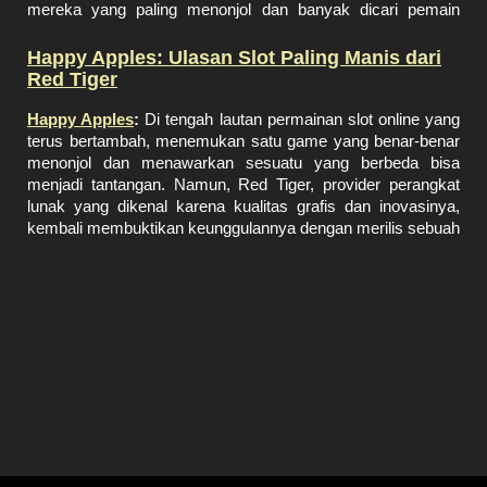
mereka yang paling menonjol dan banyak dicari pemain
adalah
Cash Goddess
.
Happy Apples: Ulasan Slot Paling Manis dari
Red Tiger
Artikel ini akan mengulas secara komprehensif mengapa slot
Cash Goddess
dianggap sebagai permainan “gacor epik”
Happy Apples
:
Di tengah lautan permainan slot online yang
dan mengapa
Asiabetking
adalah platform ideal untuk
terus bertambah, menemukan satu game yang benar-benar
merasakan sensasi permainan ini.
menonjol dan menawarkan sesuatu yang berbeda bisa
menjadi tantangan. Namun, Red Tiger, provider perangkat
lunak yang dikenal karena kualitas grafis dan inovasinya,
Mengenal Slot Cash Goddess:
kembali membuktikan keunggulannya dengan merilis sebuah
karya yang manis dan memukau. Lebih dari sekadar
Persembahan dari Red Tiger
permainan bertema buah biasa, slot ini menjanjikan
Cash Goddess bukanlah sekadar permainan slot biasa.
pengalaman yang menyegarkan, penuh kejutan, dan
Dikembangkan oleh Red Tiger, game ini mengusung tema
tentunya, potensi kemenangan besar. Mari kita selami lebih
mitologi Mesir kuno, namun dengan sentuhan modern dan
dalam mengapa
Happy Apples
menjadi salah satu game
mewah. Fokus utamanya adalah sang dewi (Goddess) yang
yang paling dicari, terutama di platform terpercaya seperti
melambangkan kekayaan dan keberuntungan.
Asiabetking
.
Secara visual, Red Tiger tidak pernah mengecewakan.
Game ini menampilkan grafis berkualitas tinggi, animasi
Mengapa Slot Happy Apples Begitu
yang halus, dan soundtrack imersif yang membawa pemain