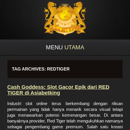
MENU
UTAMA
TAG ARCHIVES:
REDTIGER
Cash Goddess: Slot Gacor Epik dari RED
TIGER di Asiabetking
Industri slot online terus berkembang dengan rilisan
permainan yang tidak hanya menarik secara visual tetapi
juga menawarkan potensi kemenangan besar. Di antara
banyaknya provider, Red Tiger telah mengukuhkan namanya
sebagai pengembang game premium. Salah satu kreasi