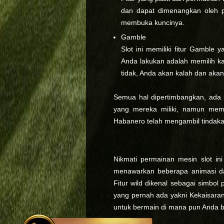
dan dapat dimenangkan oleh 
membuka kuncinya.
Gamble
Slot ini memiliki fitur Gambl
Anda lakukan adalah memilih ka
tidak, Anda akan kalah dan aka
Semua hal dipertimbangkan, ada
yang mereka miliki, namun mem
Habanero telah mengambil tindaka
Nikmati permainan mesin slot in
menawarkan beberapa animasi d
Fitur wild dikenal sebagai simbo
yang pernah ada yakni Kekaisaran
untuk bermain di mana pun Anda b