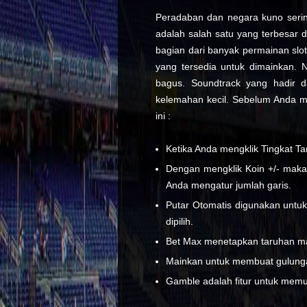
Peradaban dan negara kuno serin
adalah salah satu yang terbesar d
bagian dari banyak permainan slo
yang tersedia untuk dimainkan.
bagus. Soundtrack yang hadir d
kelemahan kecil. Sebelum Anda m
ini :
Ketika Anda mengklik Tingkat Ta
Dengan mengklik Koin +/- maka
Anda mengatur jumlah garis.
Putar Otomatis digunakan untu
dipilih.
Bet Max menetapkan taruhan ma
Mainkan untuk membuat gulung
Gamble adalah fitur untuk memul