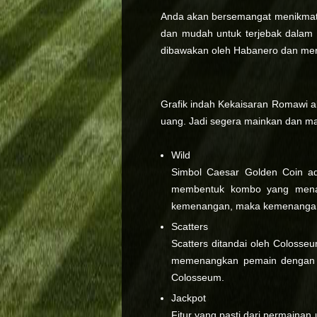
Anda akan bersemangat menikmati 
dan mudah untuk terjebak dalam 
dibawakan oleh Habanero dan menja
Grafik indah Kekaisaran Romawi
uang. Jadi segera mainkan dan man
Wild
Simbol Caesar Golden Coin ad
membentuk kombo yang menang
kemenangan, maka kemenangann
Scatters
Scatters ditandai oleh Colosseu
memenangkan pemain dengan to
Colosseum.
Jackpot
Fitur yang pasti dari permainan 