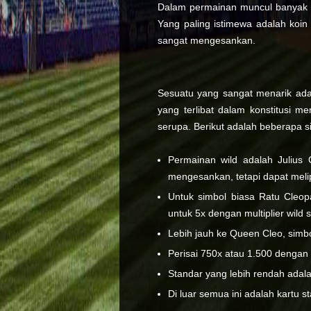
Dalam permainan muncul banyak s
Yang paling istimewa adalah ko
sangat mengesankan.
Sesuatu yang sangat menarik ada
yang terlibat dalam konstitusi m
serupa. Berikut adalah beberapa 
Permainan wild adalah Julius
mengesankan, tetapi dapat mel
Untuk simbol biasa Ratu Cleop
untuk 5x dengan multiplier wil
Lebih jauh ke Queen Cleo, simbo
Perisai 750x atau 1.500 dengan 
Standar yang lebih rendah ada
Di luar semua ini adalah kartu st