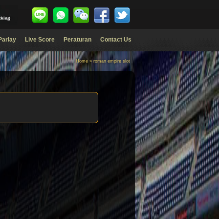
Parlay
Live Score
Peraturan
Contact Us
Home
»
roman empire slot