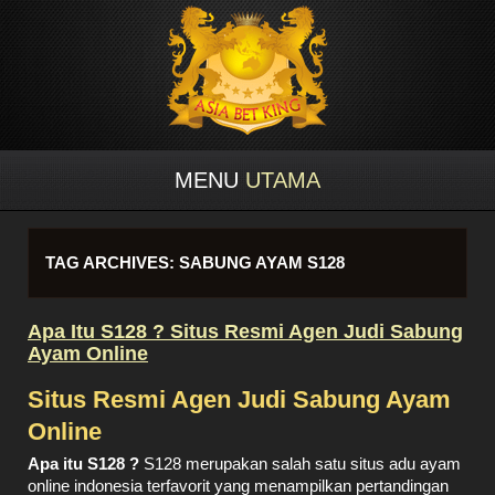
MENU
UTAMA
TAG ARCHIVES:
SABUNG AYAM S128
Apa Itu S128 ? Situs Resmi Agen Judi Sabung
Ayam Online
Situs Resmi Agen Judi Sabung Ayam
Online
Apa itu S128 ?
S128 merupakan salah satu situs adu ayam
online indonesia terfavorit yang menampilkan pertandingan