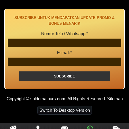
Slot jackpot online memiliki detektor mata uang yang
SUBSCRIBE UNTUK MENDAPATKAN UPDATE PROMO &
memberitahu apabila koin dimasukkan untuk bermain game
BONUS MENARIK
diterima atau tidak. Ada banyak variasi pada konsep mesin
slot jackpot terbuat dari teknologi komputer modern. Mesin
Nomor Telp / Whatsapp:*
slot jackpot sendiri adalah metode yang paling populer di
casino. Para bettor dapat membeli hak untuk bermain
dengan menempatkan uang tunai, koin, atau dalam mesin
E-mail:*
kemudian inovasi kertas dengan bar-code ticket disebut tiket
yang keluar pada mesin slot yang ditunjuk. Hal ini kemudian
diaktifkan dengan menggunakan tuas atau tombol. Dalam
mesin slot jackpot baru pemain hanya perlu menekan layar
sentuh pada tampilannya.
Cara Bermain Game Slot Online
Copyright © saldomatours.com, All Rights Reserved.
Sitemap
Untuk memenangkan taruhan dari mesin slot jackpot,
Switch To Desktop Version
melibatkan simbol yang cocok. Beberapa mesin slot jackpot
memiliki rule yang berputar dan stop untuk mengungkapkan
simbol, beberapa memiliki layar video. Simbol seperti
gambar buah, bentuk lonceng, berlian, atau hati biasanya