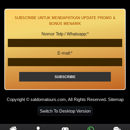
SUBSCRIBE UNTUK MENDAPATKAN UPDATE PROMO &
Gameplay Slot Vacation Station
BONUS MENARIK
Deluxe
Nomor Telp / Whatsapp:*
Ambil pakaian, uang dan siapkan tas Anda, karena Anda
akan segera berkeliling dunia. Vacation Station Deluxe
adalah permainan
slot online
yang memiliki matriks inovatif
E-mail:*
dan beberapa fitur dan opsi menarik. Anda dapat mengetahui
dari nama slot online ini yakni semua tentang perjalanan dan
liburan. Orang yang beruntung dalam permainan bepergian
ke tempat yang berbeda menggunakan alat transportasi
berbeda dari kereta api dan balon udara panas ke pesawat
terbang. Ini adalah slot online baru dengan grafik yang indah,
detail, dan latar belakang yang mengesankan dengan
karakter utama menunggu untuk meninggalkan bandara.
Copyright © saldomatours.com, All Rights Reserved.
Sitemap
Vacation Station Deluxe memiliki paylines yang berjalan baik
secara vertikal maupun horizontal. Simbol utama yang dapat
Switch To Desktop Version
ditemukan pemain di gulungan termasuk pesawat terbang,
kapal kontainer, kapal pesiar indah, balon udara, kapal
selam, mobil, sepeda motor, kereta api, dan juga bus.