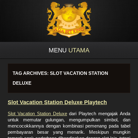
MENU
UTAMA
TAG ARCHIVES:
SLOT VACATION STATION
DELUXE
Slot Vacation Station Deluxe Playtech
Slot Vacation Station Deluxe
dari Playtech mengajak Anda
untuk memutar gulungan, mengumpulkan simbol, dan
mencocokkannya dengan kombinasi pemenang pada tabel
pembayaran besar yang menarik. Meskipun mungkin