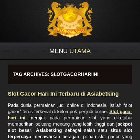
MENU
UTAMA
TAG ARCHIVES:
SLOTGACORHARIINI
Slot Gacor Hari Ini Terbaru di Asiabetking
Pada dunia permainan judi online di Indonesia, istilah “slot
gacor” terus terkenal di kelompok penjudi online.
Slot gacor
hari ini
merujuk pada permainan slot yang diketahui
memberikan peluang menang yang lebih tinggi dan
jackpot
slot besar
.
Asiabetking
sebagai salah satu
situs slot
terpercaya
menawarkan beragam pilihan slot gacor yang