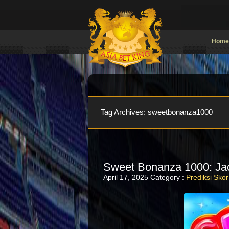
Home
Tag Archives:
sweetbonanza1000
Sweet Bonanza 1000: Jac
April 17, 2025
Category :
Prediksi Skor