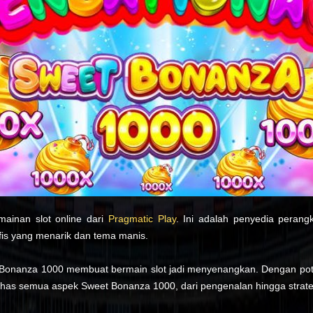
ainan slot online dari
Pragmatic Play
. Ini adalah penyedia perangk
fis yang menarik dan tema manis.
 Bonanza 1000 membuat bermain slot jadi menyenangkan. Dengan pote
embahas semua aspek Sweet Bonanza 1000, dari pengenalan hingga strat