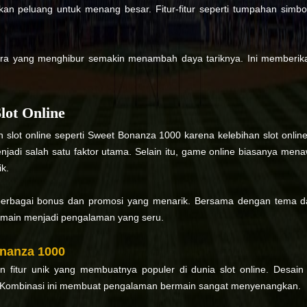
ikan peluang untuk menang besar. Fitur-fitur seperti tumpahan sim
ara yang menghibur semakin menambah daya tariknya. Ini memberik
lot Online
slot online seperti Sweet Bonanza 1000 karena kelebihan slot onli
njadi salah satu faktor utama. Selain itu, game online biasanya men
ik.
rbagai bonus dan promosi yang menarik. Bersama dengan tema da
rmain menjadi pengalaman yang seru.
onanza 1000
fitur unik yang membuatnya populer di dunia slot online. Desai
 Kombinasi ini membuat pengalaman bermain sangat menyenangkan.