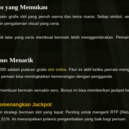
dio yang Memukau
ain grafis slot yang penuh warna dan tema manis. Setiap simbol, s
kan pengalaman visual yang ceria.
ik latar yang ceria membuat bermain lebih menggembirakan. Pemain
nus Menarik
000 adalah putaran gratis
slot online
. Fitur ini aktif ketika pemain m
is, pemain bisa meningkatkan kemenangan dengan pengganda.
 membuat bermain semakin seru. Bonus ini bisa memberikan jackpot be
Memenangkan Jackpot
strategi bermain slot yang tepat. Penting untuk mengerti RTP (Retu
,51%. Ini menunjukkan potensi pengembalian yang baik bagi pemain.