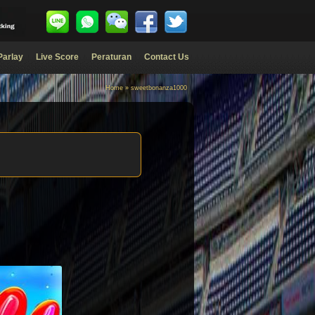
Parlay
Live Score
Peraturan
Contact Us
Home
»
sweetbonanza1000