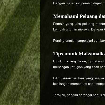
Dengan materi ini, pemain dapat m
Memahami Peluang da
Pemain yang tahu peluang men
kembali taruhan mereka. Dengan R
Penting untuk mempelajari pembay
Tips untuk Maksimal
Untuk menang besar, gunakan be
mencegah kerugian yang tidak per
Pilih ukuran taruhan yang sesuai
kehilangan momentum saat mencar
Terakhir, pahami berbagai bonus 