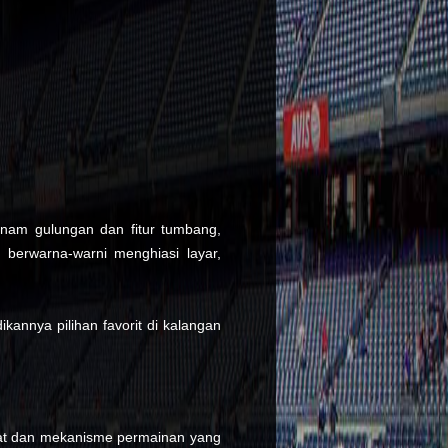
am gulungan dan fitur tumbang,
berwarna-warni menghiasi layar,
kannya pilihan favorit di kalangan
rmat dan mekanisme permainan yang