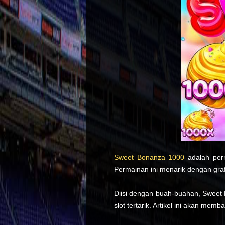
Sweet Bonanza 1000
adalah perm
Permainan ini menarik dengan gra
Diisi dengan buah-buahan, Sweet
slot tertarik. Artikel ini akan m