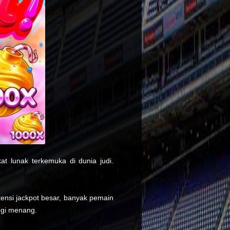
at lunak terkemuka di dunia judi.
nsi jackpot besar, banyak pemain
egi menang.