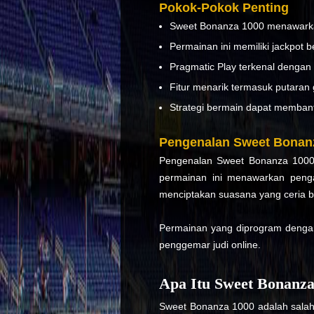
Pokok-Pokok Penting
Sweet Bonanza 1000 menawarkan
Permainan ini memiliki jackpot b
Pragmatic Play terkenal dengan
Fitur menarik termasuk putaran
Strategi bermain dapat memba
Pengenalan Sweet Bonan
Pengenalan Sweet Bonanza 1000
permainan ini menawarkan penga
menciptakan suasana yang ceria b
Permainan yang diprogram dengan c
penggemar judi online.
Apa Itu Sweet Bonanza
Sweet Bonanza 1000 adalah salah 