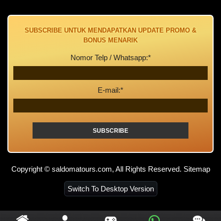
Setelah menjadi permainan judi online, Bola tangkas
browser.
sedangkan Tangkas Online dimainkan dalam sebuah mesin
nyatanya masih tetap menjadi sebuah permainan yang paling
semacam slot dengan susunan kartu yang sama seperti
diminati untuk dimainkan siapa saja, kapan saja, dan dimana
permainan poker.
SUBSCRIBE UNTUK MENDAPATKAN UPDATE PROMO &
saja, karena sangat mudah menggunakan perangkat
BONUS MENARIK
teknologi terkini dimana hampir semua orang bahkan
[irp]
memiliki Handphone dengan basis Android.
Nomor Telp / Whatsapp:*
Bagaimana Cara Bermainnya ?
Cara bermain game bola
88Tangkas menyajikan permainan dengan tampilan
tangkas sendiri cukup praktis, pemain dapat memainkan
mengesankan layaknya bermain secara nyata di casino bola
E-mail:*
gamenya masing-masing tanpa bantuan bandar. Awalnya
tangkas. Permainan judi bola tangkas 88Tangkas juga
para pemain akan dibagikan 3 buah kartu, dimana dua buah
dianggap sebagai permainan yang bisa memberikan peluang
kartu dibagikan dalam keadaan terbuka dan satu kartu dalam
untuk membawa keuntungan banyak uang, sehingga tak
keadaan tertutup. Setelahnya, para pemain diwajibkan untuk
heran apabila permainan ini banyak sekali penggemarnya.
mendapatkan kombinasi minimal AS Pair ataupun kartu lebih
besar untuk bisa menang. Keuntungannya, dalam game bola
tangkas para pemain akan diberikan 7 buah kartu dan dipilih
Cara Bermain Game Judi Bola
5 kartu untuk menahan atau mengabaikan kartu tersebut.
Copyright © saldomatours.com, All Rights Reserved.
Sitemap
Mesin bola tangkas akan segera mengkakulasi dan
Tangkas Online
memberikan bayaran apabila kartu yang dibeli merupakan
Switch To Desktop Version
Setiap orang yang ingin memainkan game bola tangkas wajib
set kartu pemenang sesuai dengan bet serta hadiah yang
mempelajari metodenya terlebih dahulu. Game
Bola Tangkas
telah ditentukan.
88Tangkas sebenarnya tidak jauh berbeda dengan game judi