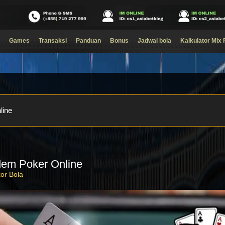
Games
Transaksi
Panduan
Bonus
Jadwal bola
Kalkulator Mix 
line
dem Poker Online
kor Bola