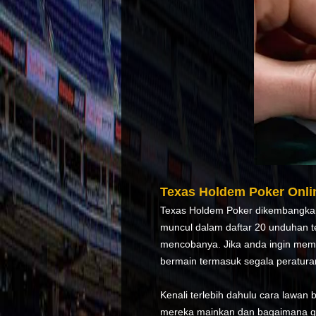
Texas Holdem Poker Onli
Texas Holdem Poker dikembangkan o
muncul dalam daftar 20 unduhan t
mencobanya. Jika anda ingin mem
bermain termasuk segala peraturan
Kenali terlebih dahulu cara lawan
mereka mainkan dan bagaimana ge