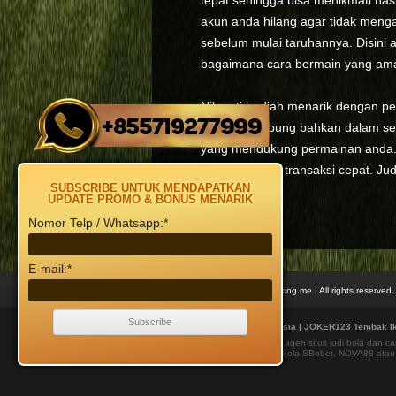
tepat sehingga bisa menikmati ha
akun anda hilang agar tidak menga
sebelum mulai taruhannya. Disin
bagaimana cara bermain yang am
Nikmati hadiah menarik dengan pe
Sejak bergabung bahkan dalam set
yang mendukung permainan anda. 
praktis melalui transaksi cepat. J
SUBSCRIBE UNTUK MENDAPATKAN
sangat besar.
UPDATE PROMO & BONUS MENARIK
Nomor Telp / Whatsapp:*
E-mail:*
Copyright © 2012-2026 Asiabetking.me | All rights reserved.
https://saldomatours.com
Situs Agen Judi Online Indonesia | JOKER123 Tembak I
Asiabetking
merupakan pelopor agen situs judi bola dan ca
Online, Judi Poker p2play, Judi Bola SBobet, NOVA88 ata