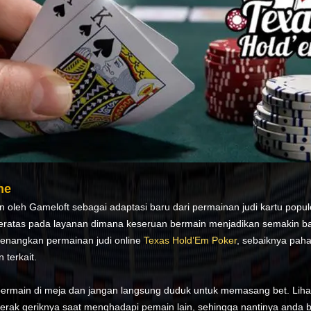
ne
leh Gameloft sebagai adaptasi baru dari permainan judi kartu popule
eratas pada layanan dimana keseruan bermain menjadikan semakin ban
enangkan permainan judi online
Texas Hold’Em Poker
, sebaiknya pah
 terkait.
 bermain di meja dan jangan langsung duduk untuk memasang bet. Lihat
rak geriknya saat menghadapi pemain lain, sehingga nantinya anda 