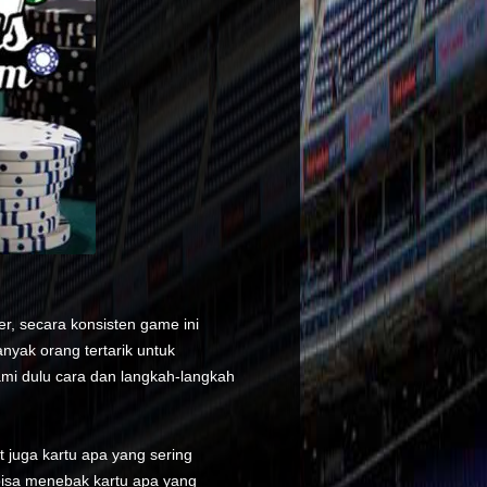
r, secara konsisten game ini
yak orang tertarik untuk
ami dulu cara dan langkah-langkah
 juga kartu apa yang sering
bisa menebak kartu apa yang