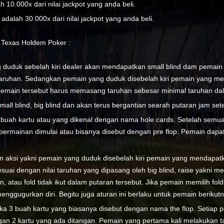
h 10.000x dari nilai jackpot yang anda beli.
 adalah 30.000x dari nilai jackpot yang anda beli.
 Texas Holdem Poker :
duduk sebelah kiri dealer
akan mendapatkan small blind
dam pemain 
taruhan. Sedangkan pemain yang duduk disebelah kiri pemain yang me
pemain tersebut harus memasang taruhan sebesar minimal taruhan da
all blind, big blind dan akan terus bergantian searah putaran jam sete
 buah kartu atau yang dikenal dengan nama hole card
s. Setelah semu
l permainan dimulai atau bisanya disebut dengan
pre flop
. Pemain dapa
aksi yakni pemain yang duduk disebelah kiri pemain yang mendapatka
suai dengan nilai taruhan yang dipasang oleh big blind,
raise yakni
men
an, atau
fold
tidak ikut dalam putaran tersebut. Jika pemain memilih fold
nggugurkan diri. Begitu juga aturan ini berlaku untuk pemain berikut
a 3 buah kartu yang biasanya disebut dengan nama the flop
. Setiap
gan 2 kartu yang ada ditangan. Pemain yang pertama kali melakukan 