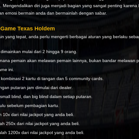
sa. Mengendalikan diri juga menjadi bagian yang sangat penting karena
n emosi bermain anda dan bermainlah dengan sabar.
n Game Texas Holdem
 yang tepat, anda perlu mengerti berbagai aturan yang berlaku sebag
imainkan mulai dari 2 hingga 9 orang.
 dimana pemain akan melawan pemain lainnya, bukan bandar melawan 
me ini.
kombinasi 2 kartu di tangan dan 5 community cards.
ngan putaran jam dimulai dari dealer
.
mall blind, dan big blind dalam setiap putaran.
ahulu sebelum pembagian kartu.
 10x dari nilai jackpot yang anda beli.
ah 250x dari nilai jackpot yang anda beli.
lah 1200x dari nilai jackpot yang anda beli.