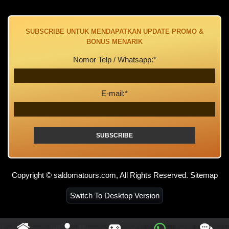
usaha membuat strategi maksimal untuk menang game
apapun dan dari kemenangan inilah anda bisa meraih
keuntungan uang asli.
SUBSCRIBE UNTUK MENDAPATKAN UPDATE PROMO &
BONUS MENARIK
[irp]
Nomor Telp / Whatsapp:*
Agen Judi Bola Asia Bet king
merupakan situs betting
dengan cara akses game lebih mudah dan keuntungan
E-mail:*
berupa bonus-bonus menarik membuat permainan terasa
lebih mengesankan. Apabila anda senang bermain taruhan
bola namun masih menderita kekalahan, cobalah mengikuti
beberapa tips yang tepat. Berikut tips yang perlu anda
lakukan apabila ingin mencapai kemenangan taruhan.
Tips dan Trik Taruhan Judi Bola Online
Copyright © saldomatours.com, All Rights Reserved.
Sitemap
Berikut adalah beberapa Tips untuk memperbesar peluang
Switch To Desktop Version
anda meraih kemenangan dalam bermain judi bola online :
Pahami Aturan Bermain Taruhan Bola