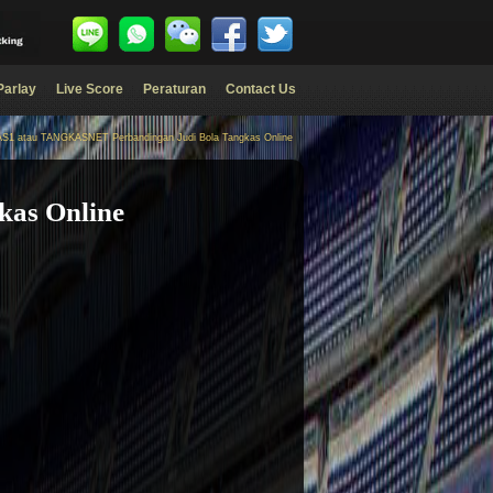
Parlay
Live Score
Peraturan
Contact Us
1 atau TANGKASNET Perbandingan Judi Bola Tangkas Online
as Online