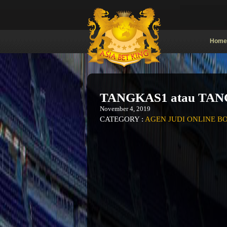
Home
TANGKAS1 atau TANGK
November 4, 2019
CATEGORY :
AGEN JUDI ONLINE
B