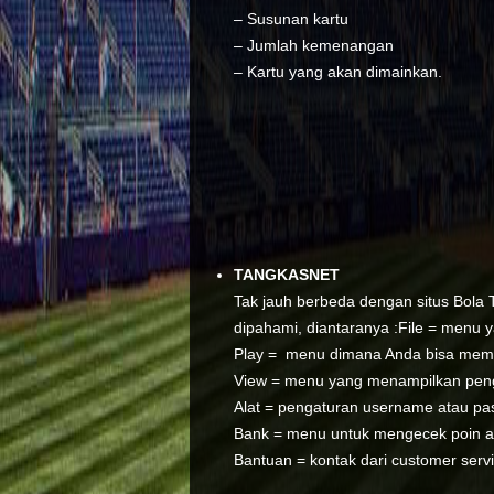
– Susunan kartu
– Jumlah kemenangan
– Kartu yang akan dimainkan.
TANGKASNET
Tak jauh berbeda dengan situs Bola 
dipahami, diantaranya :File = menu 
Play = menu dimana Anda bisa memil
View = menu yang menampilkan peng
Alat = pengaturan username atau pa
Bank = menu untuk mengecek poin a
Bantuan = kontak dari customer serv