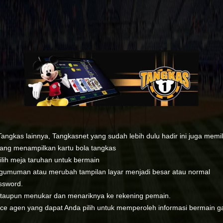
Tangkas lainnya, Tangkasnet yang sudah lebih dulu hadir ini juga mem
yang menampilkan kartu bola tangkas
ih meja taruhan untuk bermain
umuman atau merubah tampilan layar menjadi besar atau normal
ssword.
taupun menukar dan menariknya ke rekening pemain.
ice agen yang dapat Anda pilih untuk memperoleh informasi bermain g