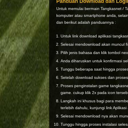
Panduan Download dan Logi
Untuk memulai bermain Tangkasnet / Ta
komputer atau smartphone anda, selain 
dan berikut adalah panduannya :
Untuk link download aplikasi tangkas
Selesai mendownload akan muncul fil
Pilih jenis bahasa dan klik tombol nex
Anda diharuskan untuk konfirmasi sek
Tunggu beberapa saat hingga proses i
Setelah download sukses dan proses i
Proses penginstalan game tangkasne
game. cukup klik 2x pada icon ters
Langkah ini khusus bagi para membe
terlebih dahulu, kunjungi link Aplikas
Selesai mendownload nya akan munc
Tunggu hingga proses instalasi selesa