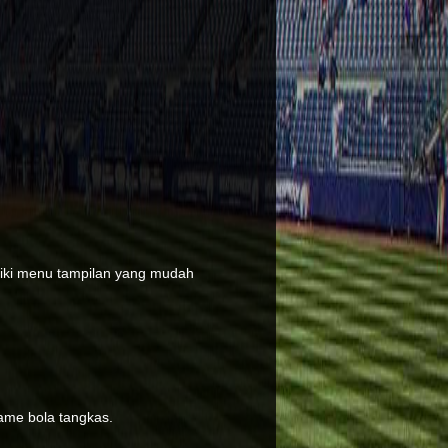
iliki menu tampilan yang mudah
ame bola tangkas.