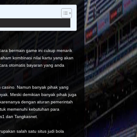
cara bermain game ini cukup menarik
aham kombinasi nilai kartu yang akan
cara otomatis bayaran yang anda
h casino. Namun banyak pihak yang
yak. Meski demikian banyak pihak juga
 karenanya dengan aturan pemerintah
 untuk memenuhi kebutuhan para
as1 dan Tangkasnet.
upakan salah satu situs judi bola