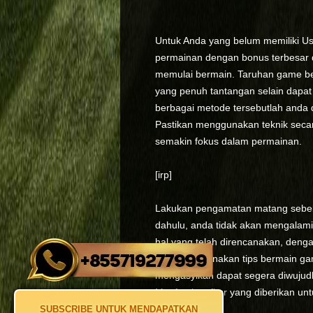
Untuk Anda yang belum memiliki Us
permainan dengan bonus terbesar 
memulai bermain. Taruhan game be
yang penuh tantangan selain dapat
berbagai metode tersebutlah anda
Pastikan menggunakan teknik secar
semakin fokus dalam permainan.
[irp]
Lakukan pengamatan matang sebelu
dahulu, anda tidak akan mengalami
hal yang telah direncanakan, deng
bisa menggunakan tips bermain ga
mengasyikan dapat segera diwujudka
Manfaatkan fitur yang diberikan u
SUBSCRIBE UNTUK MENDAPATKAN