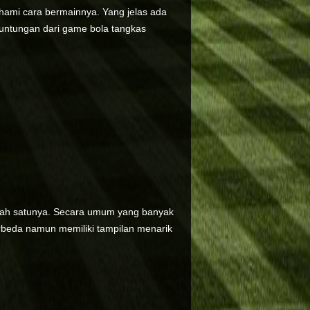
hami cara bermainnya. Yang jelas ada
euntungan dari game bola tangkas
alah satunya. Secara umum yang banyak
rbeda namun memiliki tampilan menarik