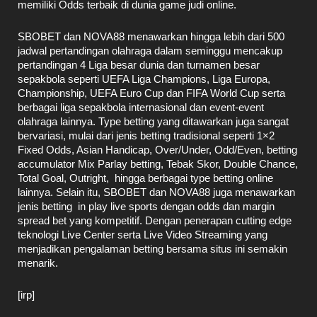
memiliki Odds terbaik di dunia game judi online.
SBOBET dan NOVA88 menawarkan hingga lebih dari 500
jadwal pertandingan olahraga dalam seminggu mencakup
pertandingan 4 Liga besar dunia dan turnamen besar
sepakbola seperti UEFA Liga Champions, Liga Europa,
Championship, UEFA Euro Cup dan FIFA World Cup serta
berbagai liga sepakbola internasional dan event-event
olahraga lainnya. Type betting yang ditawarkan juga sangat
bervariasi, mulai dari jenis betting tradisional seperti 1×2
Fixed Odds, Asian Handicap, Over/Under, Odd/Even, betting
accumulator Mix Parlay betting, Tebak Skor, Double Chance,
Total Goal, Outright, hingga berbagai type betting online
lainnya. Selain itu, SBOBET dan NOVA88 juga menawarkan
jenis betting in play live sports dengan odds dan margin
spread bet yang kompetitif. Dengan penerapan cutting edge
teknologi Live Center serta Live Video Streaming yang
menjadikan pengalaman betting bersama situs ini semakin
menarik.
[irp]