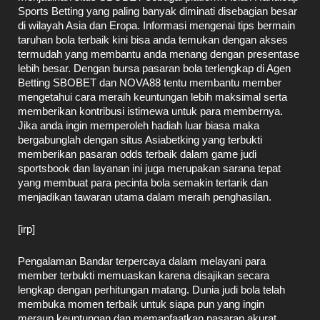
Sports Betting yang paling banyak diminati disebagian besar
di wilayah Asia dan Eropa. Informasi mengenai tips bermain
taruhan bola terbaik kini bisa anda temukan dengan akses
termudah yang membantu anda menang dengan presentase
lebih besar. Dengan bursa pasaran bola terlengkap di Agen
Betting SBOBET dan NOVA88 tentu membantu member
mengetahui cara meraih keuntungan lebih maksimal serta
memberikan kontribusi istimewa untuk para membernya.
Jika anda ingin memperoleh hadiah luar biasa maka
bergabunglah dengan situs Asiabetking yang terbukti
memberikan pasaran odds terbaik dalam game judi
sportsbook dan layanan ini juga merupakan sarana tepat
yang membuat para pecinta bola semakin tertarik dan
menjadikan tawaran utama dalam meraih penghasilan.
[irp]
Pengalaman Bandar terpercaya dalam melayani para
member terbukti memuaskan karena disajikan secara
lengkap dengan perhitungan matang. Dunia judi bola telah
membuka momen terbaik untuk siapa pun yang ingin
meraup keuntungan dan memanfaatkan pasaran akurat