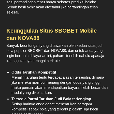
sesi pertandingan tentu hanya sebatas prediksi belaka.
Sebab hasil akhir akan diketahui jika pertandingan telah
selesai.
Keunggulan Situs SBOBET Mobile
dan NOVA88
Banyak keuntungan yang ditawarkan oleh kedua situs judi
bola populer SBOBET dan NOVA88, dan untuk anda yang
ingin bermain di layanan ini, pahami terlebih dahulu apasaja
keunggulannya sebagai berikut :
Odds Taruhan Kompetitif
Memilih taruhan tentu terdapat alasan tersendiri, dimana
jika mereka mampu menang dengan odds yang tinggi
maka pemain akan mendapatkan bayaran lebih besar dari
modal yang dikeluarkan.
Tersedia Partai Taruhan Judi Bola terlengkap
Setiap harinya anda dapat menemukan beragam
kompetisi sepak bola yang tercakup dalam liga kecil