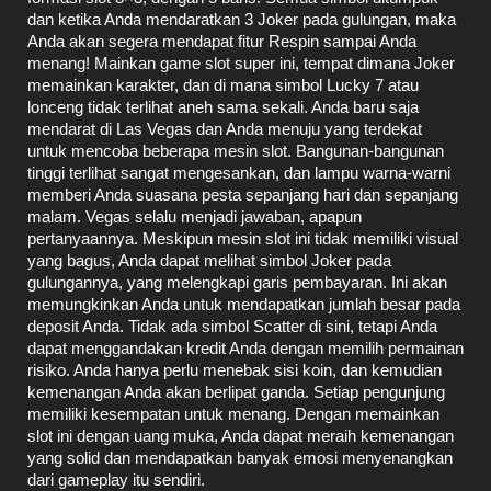
dan ketika Anda mendaratkan 3 Joker pada gulungan, maka
Anda akan segera mendapat fitur Respin sampai Anda
menang!
Mainkan game slot super ini, tempat dimana Joker
memainkan karakter, dan di mana simbol Lucky 7 atau
lonceng tidak terlihat aneh sama sekali.
Anda baru saja
mendarat di Las Vegas dan Anda menuju yang terdekat
untuk mencoba beberapa mesin slot.
Bangunan-bangunan
tinggi terlihat sangat mengesankan, dan lampu warna-warni
memberi Anda suasana pesta sepanjang hari dan sepanjang
malam.
Vegas selalu menjadi jawaban, apapun
pertanyaannya.
Meskipun mesin slot ini tidak memiliki visual
yang bagus, Anda dapat melihat simbol Joker pada
gulungannya, yang melengkapi garis pembayaran.
Ini akan
memungkinkan Anda untuk mendapatkan jumlah besar pada
deposit Anda.
Tidak ada simbol Scatter di sini, tetapi Anda
dapat menggandakan kredit Anda dengan memilih permainan
risiko.
Anda hanya perlu menebak sisi koin, dan kemudian
kemenangan Anda akan berlipat ganda.
Setiap pengunjung
memiliki kesempatan untuk menang.
Dengan memainkan
slot ini dengan uang muka, Anda dapat meraih kemenangan
yang solid dan mendapatkan banyak emosi menyenangkan
dari gameplay itu sendiri.