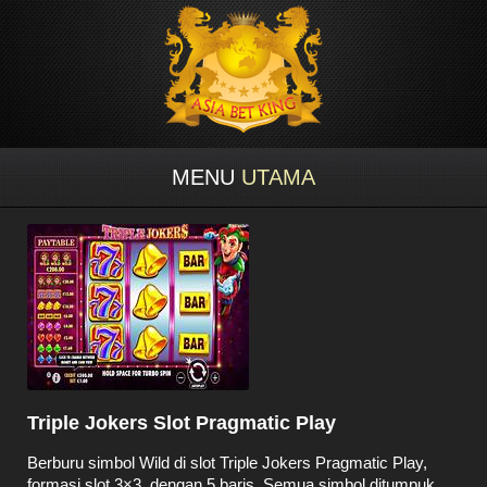
MENU
UTAMA
Triple Jokers Slot Pragmatic Play
Berburu simbol Wild di slot Triple Jokers Pragmatic Play,
formasi slot 3×3, dengan 5 baris.
Semua simbol ditumpuk