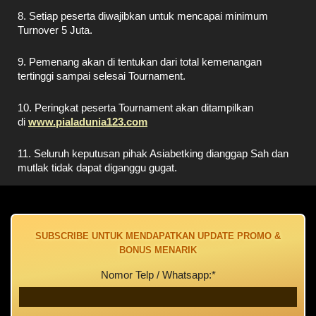
8. Setiap peserta diwajibkan untuk mencapai minimum
Turnover 5 Juta.
9. Pemenang akan di tentukan dari total kemenangan
tertinggi sampai selesai Tournament.
10. Peringkat peserta Tournament akan ditampilkan
di
www.pialadunia123.com
11. Seluruh keputusan pihak Asiabetking dianggap Sah dan
mutlak tidak dapat diganggu gugat.
SUBSCRIBE UNTUK MENDAPATKAN UPDATE PROMO &
BONUS MENARIK
Nomor Telp / Whatsapp:*