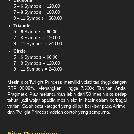
Diamond
5 – 6 Symbols = 120.00
7 – 8 Symbols = 180.00
9 – 11 Symbols = 360.00
Triangle
5 – 6 Symbols = 60.00
7 – 8 Symbols = 120.00
9 – 11 Symbols = 240.00
Circle
5 – 6 Symbols = 60.00
7 – 8 Symbols = 120.00
9 – 11 Symbols = 240.00
Mesin slot Twilight Princess memiliki volatilitas tinggi dengan
RTP 96,08%. Menangkan Hingga 7.500x Taruhan Anda.
Pragmatic Play meluncurkan lebih dari 50 mesin slot setiap
tahun, jadi wajar apabila mesin slot ini hadir dalam berbagai
varian. Salah satu kategori yang diliput berkisar pada Anime,
dan Twilight Princess adalah contoh yang sempurna.
Fitur Permainan