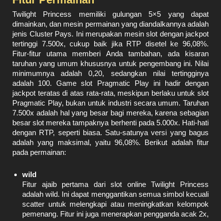
Twilight Princess memiliki gulungan 5×5 yang dapat
dimainkan, dan mesin permainan yang diandalkannya adalah
jenis Cluster Pays. Ini merupakan mesin slot dengan jackpot
tertinggi 7.500x, cukup baik jika RTP disetel ke 96,08%.
Fitur-fitur utama memberi Anda tambahan, ada kisaran
taruhan yang umum khususnya untuk pengembang ini. Nilai
minimumnya adalah 0,20, sedangkan nilai tertingginya
adalah 100. Game slot Pragmatic Play ini hadir dengan
jackpot teratas di atas rata-rata, meskipun berlaku untuk slot
Pragmatic Play, bukan untuk industri secara umum. Taruhan
7.500x adalah hal yang besar bagi mereka, karena sebagian
besar slot mereka tampaknya berhenti pada 5.000x. Hati-hati
dengan RTP, seperti biasa. Satu-satunya versi yang bagus
adalah yang maksimal, yaitu 96,08%. Berikut adalah fitur
pada permainan:
wild
Fitur ajaib pertama dari slot online Twilight Princess
adalah wild. Ini dapat menggantikan semua simbol kecuali
scatter untuk melengkapi atau meningkatkan kelompok
pemenang. Fitur ini juga menerapkan pengganda acak 2x,