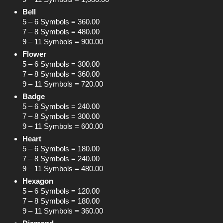
Bell
5 – 6 Symbols = 360.00
7 – 8 Symbols = 480.00
9 – 11 Symbols = 900.00
Flower
5 – 6 Symbols = 300.00
7 – 8 Symbols = 360.00
9 – 11 Symbols = 720.00
Badge
5 – 6 Symbols = 240.00
7 – 8 Symbols = 300.00
9 – 11 Symbols = 600.00
Heart
5 – 6 Symbols = 180.00
7 – 8 Symbols = 240.00
9 – 11 Symbols = 480.00
Hexagon
5 – 6 Symbols = 120.00
7 – 8 Symbols = 180.00
9 – 11 Symbols = 360.00