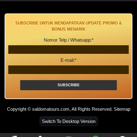
SUBSCRIBE UNTUK MENDAPATKAN UPDATE PROMO &
BONUS MENARIK
Nomor Telp / Whatsapp:*
E-mail:*
Copyright © saldomatours.com, All Rights Reserved.
Sitemap
Switch To Desktop Version