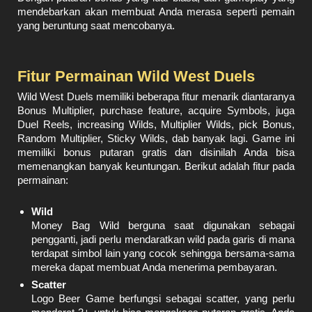
mendebarkan akan membuat Anda merasa seperti pemain
yang beruntung saat mencobanya.
Fitur Permainan Wild West Duels
Wild West Duels memiliki beberapa fitur menarik diantaranya
Bonus Multiplier, purchase feature, acquire Symbols, juga
Duel Reels, increasing Wilds, Multiplier Wilds, pick Bonus,
Random Multiplier, Sticky Wilds, dab banyak lagi. Game ini
memiliki bonus putaran gratis dan disinilah Anda bisa
memenangkan banyak keuntungan. Berikut adalah fitur pada
permainan:
Wild
Money Bag Wild berguna saat digunakan sebagai
pengganti, jadi perlu mendaratkan wild pada garis di mana
terdapat simbol lain yang cocok sehingga bersama-sama
mereka dapat membuat Anda menerima pembayaran.
Scatter
Logo Beer Game berfungsi sebagai scatter, yang perlu