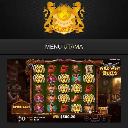
MENU
UTAMA