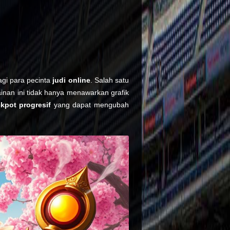
agi para pecinta
judi online
. Salah satu
inan ini tidak hanya menawarkan grafik
ckpot progresif
yang dapat mengubah