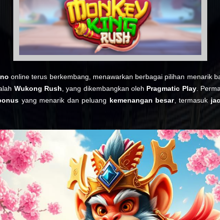
ino
online terus berkembang, menawarkan berbagai pilihan menarik b
dalah
Wukong Rush
, yang dikembangkan oleh
Pragmatic Play
. Perma
 bonus
yang menarik dan peluang
kemenangan besar
, termasuk
ja