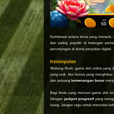
Kombinasi antara tema yang menarik, fi
dan paling populer di kalangan pem
peruntungan di dunia perjudian digital.
Kesimpulan
Wukong Rush, game slot online yang d
yang unik, fitur bonus yang menghibur,
dan peluang
kemenangan besar
menja
Bagi Anda yang mencari game slot on
Dengan
jackpot progresif
yang mengg
luang. Jangan ragu untuk mencoba ke