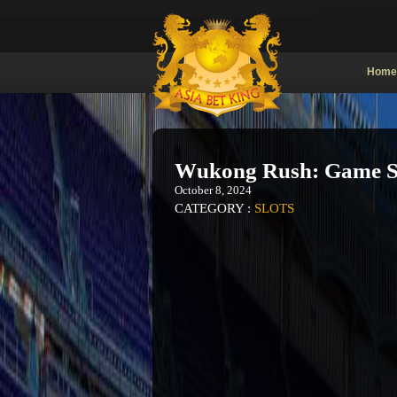
Home
Wukong Rush: Game Slo
October 8, 2024
CATEGORY :
SLOTS