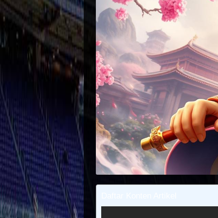
Daftar Konten Artikel