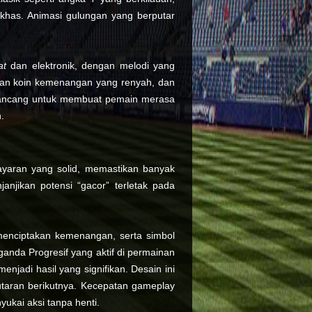
khas. Animasi gulungan yang berputar
at
dan elektronik, dengan melodi yang
gan koin kemenangan yang renyah, dan
dirancang untuk membuat pemain merasa
.
ayaran yang solid, memastikan banyak
jikan potensi “gacor” terletak pada
menciptakan kemenangan, serta simbol
anda Progresif
yang aktif di permainan
adi hasil yang signifikan. Desain ini
taran berikutnya. Kecepatan gameplay
ukai aksi tanpa henti.