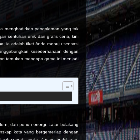
omba menghadirkan pengalaman yang tak
n sentuhan unik dan grafis ceria, kini
sa; ia adalah tiket Anda menuju sensasi
 menggabungkan kesederhanaan dengan
 dan temukan mengapa game ini menjadi
rn, dan penuh energi. Latar belakang
lanskap kota yang bergemerlap dengan
asik seperti angka 7 yang berkilauan,