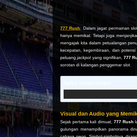
777 Rush
: Dalam jagat permainan sl
hanya memikat. Tetapi juga menjanjika
mengajak kita dalam petualangan penuh
kecepatan, kegembiraan, dan potens
peluang
jackpot
yang signifikan,
777 R
sorotan di kalangan penggemar slot.
Daftar Konten Artikel
Visual dan Audio yang Memik
Sejak pertama kali dimuat,
777 Rush
l
gulungan menampilkan panorama dinam
cahaya neon. Simbol-simbolnya diranc