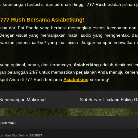
keuntungan fantastis, dan adrenalin tinggi,
777 Rush
adalah pilihan 
 777 Rush Bersama Asiabetking!
asa dari Fat Panda yang berhasil menangkap esensi kecepatan da
Dengan visual yang memanjakan mata, audio yang menghentak, dan 
awarkan potensi
jackpot
yang luar biasa. Jangan sampai terlewatka
yang optimal, aman, dan terpercaya,
Asiabetking
adalah destinasi t
kungan pelanggan 24/7 untuk memastikan perjalanan Anda menuju keme
ackpot Anda di 777 Rush bersama
Asiabetking
sekarang!
Kemenangan Maksimal!
Slot Server Thailand Paling 
 |
Sitemap
|
kan dan Slot Online SBOBET