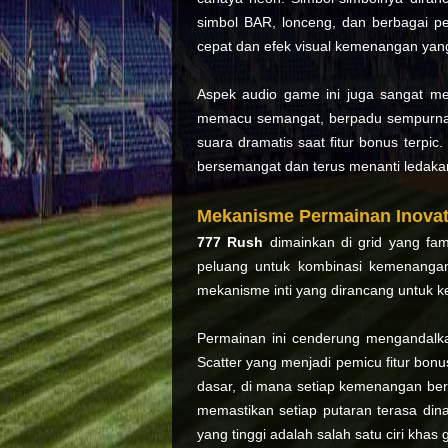
simbol BAR, lonceng, dan berbagai p
cepat dan efek visual kemenangan yan
Aspek audio game ini juga sangat m
memacu semangat, berpadu sempurna d
suara dramatis saat fitur bonus terp
bersemangat dan terus menanti ledaka
Mekanisme Permainan Inovat
777 Rush
dimainkan di grid yang fam
peluang untuk kombinasi kemenangan
mekanisme inti yang dirancang untuk 
Permainan ini cenderung mengandalka
Scatter yang menjadi pemicu fitur bon
dasar, di mana setiap kemenangan ber
memastikan setiap putaran terasa di
yang tinggi adalah salah satu ciri khas 