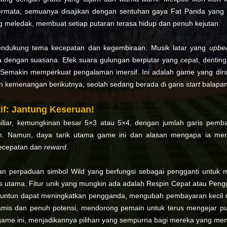
ermata, semuanya disajikan dengan sentuhan gaya Fat Panda yang 
g meledak, membuat setiap putaran terasa hidup dan penuh kejutan.
endukung tema kecepatan dan kegembiraan. Musik latar yang
upbe
engan suasana. Efek suara gulungan berputar yang cepat, dentin
ic. Semakin memperkuat pengalaman imersif. Ini adalah game yang 
n kemenangan berikutnya, seolah sedang berada di garis
start
balapan
if: Jantung Keseruan!
iliar, kemungkinan besar 5×3 atau 5×4, dengan jumlah garis pemb
. Namun, daya tarik utama game ini dan alasan mengapa ia menjan
kecepatan dan
reward
.
n perpaduan simbol Wild yang berfungsi sebagai pengganti untuk 
us utama. Fitur unik yang mungkin ada adalah
Respin Cepat
atau
Pengg
untun dapat meningkatkan pengganda, mengubah pembayaran kecil menj
namis dan penuh potensi, mendorong pemain untuk terus mengejar pu
game ini
, menjadikannya pilihan yang sempurna bagi mereka yang meny