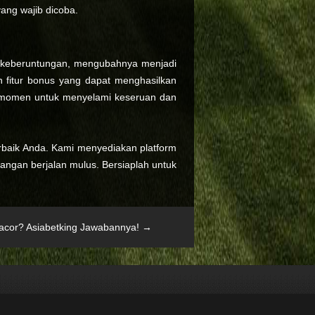
yang wajib dicoba.
n keberuntungan, mengubahnya menjadi
fitur bonus yang dapat menghasilkan
n momen untuk menyelami keseruan dan
erbaik Anda. Kami menyediakan platform
nangan berjalan mulus.
Bersiaplah untuk
Gacor? Asiabetking Jawabannya!
→