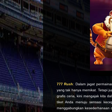
777 Rush
: Dalam jagat permaina
yang tak hanya memikat. Tetapi j
grafis ceria, kini mengajak kita 
tiket Anda menuju sensasi kece
menggabungkan kesederhanaan 