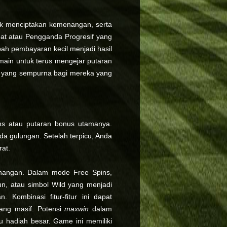
uk menciptakan kemenangan, serta
at
atau
Pengganda Progresif
yang
ah pembayaran kecil menjadi hasil
emain untuk terus mengejar putaran
n yang sempurna bagi mereka yang
ins atau putaran bonus utamanya.
da gulungan. Setelah terpicu, Anda
rat.
enangan. Dalam mode Free Spins,
un, atau
simbol Wild yang menjadi
 Kombinasi fitur-fitur ini dapat
ng masif. Potensi
maxwin
dalam
 hadiah besar. Game ini memiliki