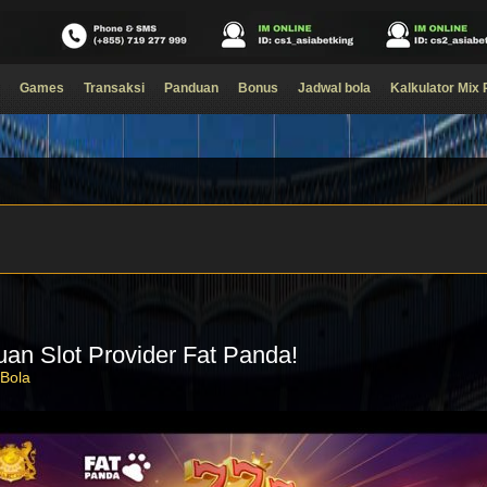
Games
Transaksi
Panduan
Bonus
Jadwal bola
Kalkulator Mix 
an Slot Provider Fat Panda!
 Bola