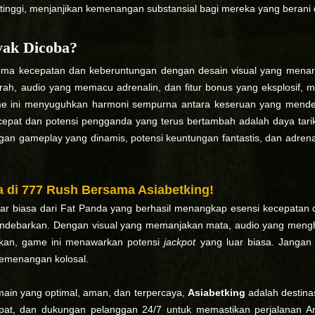
e tinggi, menjanjikan kemenangan substansial bagi mereka yang berani 
ak Dicoba?
ma kecepatan dan keberuntungan dengan desain visual yang mena
erah, audio yang memacu adrenalin, dan fitur bonus yang eksplosif, m
ame ini menyuguhkan harmoni sempurna antara keseruan yang men
 cepat dan potensi pengganda yang terus bertambah adalah daya tarik
an gameplay yang dinamis, potensi keuntungan fantastis, dan adrenal
 di 777 Rush Bersama Asiabetking!
ar biasa dari Fat Panda yang berhasil menangkap esensi kecepata
ndebarkan. Dengan visual yang memanjakan mata, audio yang menghe
ikan, game ini menawarkan potensi
jackpot
yang luar biasa. Jangan
kemenangan kolosal.
main
yang optimal, aman, dan terpercaya,
Asiabetking
adalah destina
 cepat, dan dukungan pelanggan 24/7 untuk memastikan perjalanan