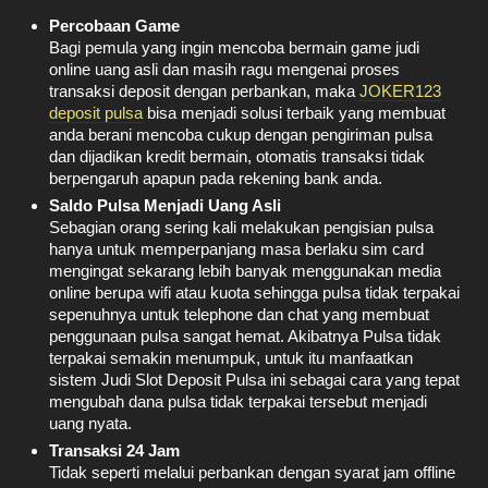
Percobaan Game
Bagi pemula yang ingin mencoba bermain game judi
online uang asli dan masih ragu mengenai proses
transaksi deposit dengan perbankan, maka
JOKER123
deposit pulsa
bisa menjadi solusi terbaik yang membuat
anda berani mencoba cukup dengan pengiriman pulsa
dan dijadikan kredit bermain, otomatis transaksi tidak
berpengaruh apapun pada rekening bank anda.
Saldo Pulsa Menjadi Uang Asli
Sebagian orang sering kali melakukan pengisian pulsa
hanya untuk memperpanjang masa berlaku sim card
mengingat sekarang lebih banyak menggunakan media
online berupa wifi atau kuota sehingga pulsa tidak terpakai
sepenuhnya untuk telephone dan chat yang membuat
penggunaan pulsa sangat hemat. Akibatnya Pulsa tidak
terpakai semakin menumpuk, untuk itu manfaatkan
sistem Judi Slot Deposit Pulsa ini sebagai cara yang tepat
mengubah dana pulsa tidak terpakai tersebut menjadi
uang nyata.
Transaksi 24 Jam
Tidak seperti melalui perbankan dengan syarat jam offline