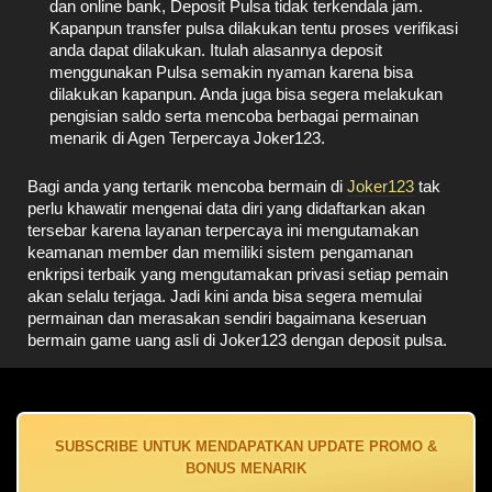
dan online bank, Deposit Pulsa tidak terkendala jam.
Kapanpun transfer pulsa dilakukan tentu proses verifikasi
anda dapat dilakukan. Itulah alasannya deposit
menggunakan Pulsa semakin nyaman karena bisa
dilakukan kapanpun. Anda juga bisa segera melakukan
pengisian saldo serta mencoba berbagai permainan
menarik di Agen Terpercaya Joker123.
Bagi anda yang tertarik mencoba bermain di
Joker123
tak
perlu khawatir mengenai data diri yang didaftarkan akan
tersebar karena layanan terpercaya ini mengutamakan
keamanan member dan memiliki sistem pengamanan
enkripsi terbaik yang mengutamakan privasi setiap pemain
akan selalu terjaga. Jadi kini anda bisa segera memulai
permainan dan merasakan sendiri bagaimana keseruan
bermain game uang asli di Joker123 dengan deposit pulsa.
SUBSCRIBE UNTUK MENDAPATKAN UPDATE PROMO &
BONUS MENARIK