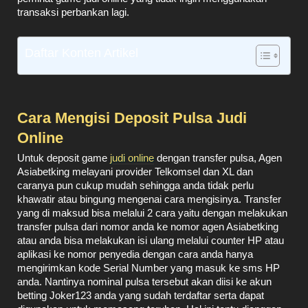
transaksi perbankan lagi.
Daftar Konten Artikel
Cara Mengisi Deposit Pulsa Judi
Online
Untuk deposit game
judi online
dengan transfer pulsa, Agen
Asiabetking melayani provider Telkomsel dan XL dan
caranya pun cukup mudah sehingga anda tidak perlu
khawatir atau bingung mengenai cara mengisinya. Transfer
yang di maksud bisa melalui 2 cara yaitu dengan melakukan
transfer pulsa dari nomor anda ke nomor agen Asiabetking
atau anda bisa melakukan isi ulang melalui counter HP atau
aplikasi ke nomor penyedia dengan cara anda hanya
mengirimkan kode Serial Number yang masuk ke sms HP
anda. Nantinya nominal pulsa tersebut akan diisi ke akun
betting Joker123 anda yang sudah terdaftar serta dapat