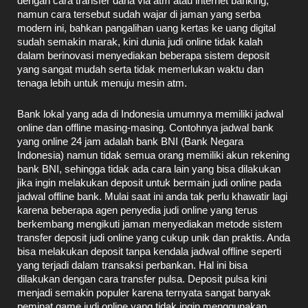
dengan cara transfer dana via atm atau internet banking,
namun cara tersebut sudah wajar di jaman yang serba
modern ini, bahkan pangalihan uang kertas ke uang digital
sudah semakin marak, kini dunia judi online tidak kalah
dalam berinovasi menyediakan beberapa sistem deposit
yang sangat mudah serta tidak memerlukan waktu dan
tenaga lebih untuk menuju mesin atm.
Bank lokal yang ada di Indonesia umumnya memiliki jadwal
online dan offline masing-masing. Contohnya jadwal bank
yang online 24 jam adalah bank BNI (Bank Negara
Indonesia) namun tidak semua orang memiliki akun rekening
bank BNI, sehingga tidak ada cara lain yang bisa dilakukan
jika ingin melakukan deposit untuk bermain judi online pada
jadwal offline bank. Mulai saat ini anda tak perlu khawatir lagi
karena beberapa agen penyedia judi online yang terus
berkembang mengikuti jaman menyediakan metode sistem
transfer deposit judi online yang cukup unik dan praktis. Anda
bisa melakukan deposit tanpa kendala jadwal offline seperti
yang terjadi dalam transaksi perbankan. Hal ini bisa
dilakukan dengan cara transfer pulsa. Deposit pulsa kini
menjadi semakin populer karena ternyata sangat banyak
peminat game judi online yang tidak ingin menggunakan