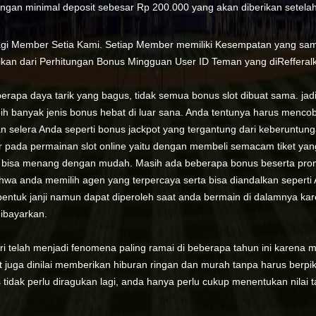
gan minimal deposit sebesar Rp 200.000 yang akan diberikan setelah
.
gi Member Setia Kami. Setiap Member memiliki Kesempatan yang sa
kan dari Perhitungan Bonus Mingguan User ID Teman yang diRefferal
apa daya tarik yang bagus, tidak semua bonus slot dibuat sama. jad
ih banyak jenis bonus hebat di luar sana. Anda tentunya harus mencob
n selera Anda seperti bonus jackpot yang tergantung dari keberuntung
r pada permainan slot online yaitu dengan membeli semacam tiket yan
a bisa menang dengan mudah. Masih ada beberapa bonus beserta promo
ahwa anda memilih agen yang terpercaya serta bisa diandalkan sepert
entuk janji namun dapat diperoleh saat anda bermain di dalamnya ka
ibayarkan.
iri telah menjadi fenomena paling ramai di beberapa tahun ini karena 
lot juga dinilai memberikan hiburan ringan dan murah tanpa harus berpik
idak perlu diragukan lagi, anda hanya perlu cukup menentukan nilai 