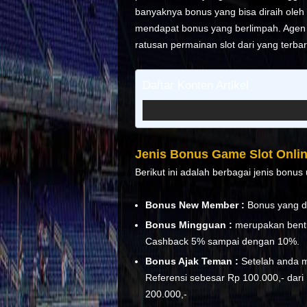
banyaknya bonus yang bisa diraih oleh 
mendapat bonus yang berlimpah. Agen J
ratusan permainan slot dari yang terbar
Daftar Konten Artikel
Jenis Bonus Game Slot Onlin
Berikut ini adalah berbagai jenis bonu
Bonus New Member :
Bonus yang d
Bonus Mingguan :
merupakan bentu
Cashback 5% sampai dengan 10%.
Bonus Ajak Teman :
Setelah anda m
Referensi sebesar Rp 100.000,- dar
200.000,-