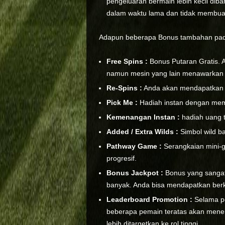
pengeluaran bermain lebih kecil dib
dalam waktu lama dan tidak membuan
Adapun beberapa Bonus tambahan pada m
Free Spins :
Bonus Putaran Gratis. 
namun mesin yang lain menawarkan pro
Re-Spins :
Anda akan mendapatkan sa
Pick Me :
Hadiah instan dengan memil
Kemenangan Instan :
hadiah uang t
Added / Extra Wilds :
Simbol wild ba
Pathway Game :
Serangkaian mini-g
progresif.
Bonus Jackpot :
Bonus yang sangat 
banyak. Anda bisa mendapatkan berkal
Leaderboard Promotion :
Selama p
beberapa pemain teratas akan mener
lebih ditargetkan ke rol tinggi.