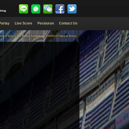
Parlay
Live Score
Peraturan
Contact Us
line
»
Slots
»
Slot Online Asiabetking JOKER123 Banyak Bonus