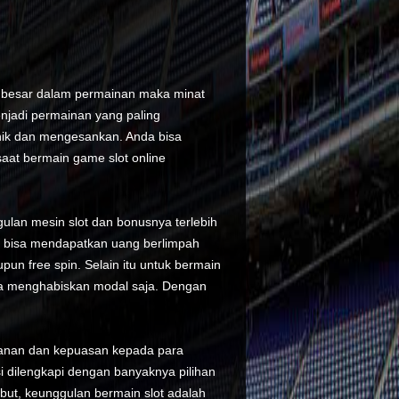
us besar dalam permainan maka minat
enjadi permainan yang paling
unik dan mengesankan. Anda bisa
at bermain game slot online
ulan mesin slot dan bonusnya terlebih
a bisa mendapatkan uang berlimpah
pun free spin. Selain itu untuk bermain
ya menghabiskan modal saja. Dengan
yanan dan kepuasan kepada para
si dilengkapi dengan banyaknya pilihan
ebut, keunggulan bermain slot adalah