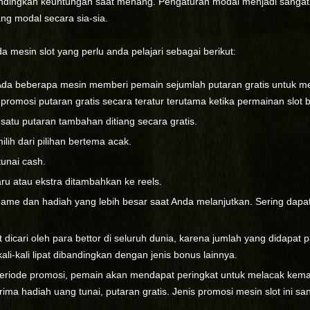
andingkan keuntungan saat menang. Pengaturan modal menjadi sangat p
g modal secara sia-sia.
esin slot yang perlu anda pelajari sebagai berikut:
Ada beberapa mesin memberi pemain sejumlah putaran gratis untuk m
mosi putaran gratis secara teratur terutama ketika permainan slot bar
tu putaran tambahan ditiang secara gratis.
ih dari pilihan bertema acak.
unai cash.
ru atau ekstra ditambahkan ke reels.
ame dan hadiah yang lebih besar saat Anda melanjutkan. Sering dapat
dicari oleh para bettor di seluruh dunia, karena jumlah yang didapat 
i-kali lipat dibandingkan dengan jenis bonus lainnya.
eriode promosi, pemain akan mendapat peringkat untuk melacak kemaj
ima hadiah uang tunai, putaran gratis. Jenis promosi mesin slot in