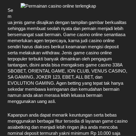
Se
m
ua jenis game disajikan dengan tampilan gambar berkualitas
sehingga membuat seolah nyata dan pemain menjadi lebih
bersemangat saat bermain. Game casino online senantiasa
memerlukan agen terpercaya, karna judi casino online
sendiri harus diakses berikut keamanan mengisi deposit
serta melakukan withdraw. Jenis game casino online
terpopuler terbukti banyak dimainkan oleh pengagum
tantangan, disini anda bisa mengakses game casino 338A
SBOBET, ORIENTAL GAME, ION CLUB, VENUS CASINO,
SA GAMING, JOKER 123, EBET, ALL BET, dan
EVOLUTION GAMING. Agen betting yang tepat tak hanya
sekedar membawa keringanan dan kemudahan bermain
namun anda akan merasa lebih leluasa bermain
menggunakan uang asli.
Kapanpun anda dapat menarik keuntungan serta bebas
menggunakan berbagai fitur tersedia di layanan game casino
asiabetking dan menjadi lebih ringan jika anda mencoba
nominal deposit termurah yakni minimum Rp 10.000 saja