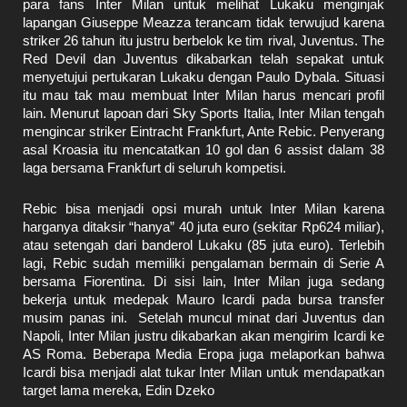
para fans Inter Milan untuk melihat Lukaku menginjak
lapangan Giuseppe Meazza terancam tidak terwujud karena
striker 26 tahun itu justru berbelok ke tim rival, Juventus. The
Red Devil dan Juventus dikabarkan telah sepakat untuk
menyetujui pertukaran Lukaku dengan Paulo Dybala. Situasi
itu mau tak mau membuat Inter Milan harus mencari profil
lain. Menurut lapoan dari Sky Sports Italia, Inter Milan tengah
mengincar striker Eintracht Frankfurt, Ante Rebic. Penyerang
asal Kroasia itu mencatatkan 10 gol dan 6 assist dalam 38
laga bersama Frankfurt di seluruh kompetisi.
Rebic bisa menjadi opsi murah untuk Inter Milan karena
harganya ditaksir “hanya” 40 juta euro (sekitar Rp624 miliar),
atau setengah dari banderol Lukaku (85 juta euro). Terlebih
lagi, Rebic sudah memiliki pengalaman bermain di Serie A
bersama Fiorentina. Di sisi lain, Inter Milan juga sedang
bekerja untuk medepak Mauro Icardi pada bursa transfer
musim panas ini. Setelah muncul minat dari Juventus dan
Napoli, Inter Milan justru dikabarkan akan mengirim Icardi ke
AS Roma. Beberapa Media Eropa juga melaporkan bahwa
Icardi bisa menjadi alat tukar Inter Milan untuk mendapatkan
target lama mereka, Edin Dzeko