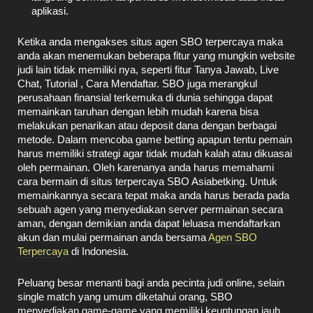
aplikasi.
Ketika anda mengakses situs agen SBO terpercaya maka
anda akan menemukan beberapa fitur yang mungkin website
judi lain tidak memiliki nya, seperti fitur Tanya Jawab, Live
Chat, Tutorial , Cara Mendaftar. SBO juga merangkul
perusahaan finansial terkemuka di dunia sehingga dapat
memainkan taruhan dengan lebih mudah karena bisa
melakukan penarikan atau deposit dana dengan berbagai
metode. Dalam mencoba game betting apapun tentu pemain
harus memiliki strategi agar tidak mudah kalah atau dikuasai
oleh permainan. Oleh karenanya anda harus memahami
cara bermain di situs terpercaya SBO Asiabetking. Untuk
memainkannya secara tepat maka anda harus berada pada
sebuah agen yang menyediakan server permainan secara
aman, dengan demikian anda dapat leluasa mendaftarkan
akun dan mulai permainan anda bersama
Agen SBO
Terpercaya
di Indonesia.
Peluang besar menanti bagi anda pecinta judi online, selain
single match yang umum diketahui orang, SBO
menyediakan game-game yang memiliki keuntungan jauh