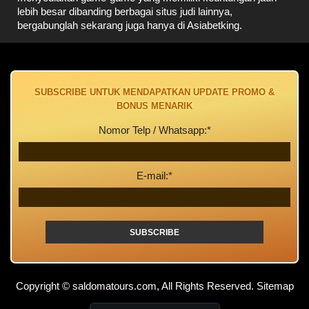
lebih besar dibanding berbagai situs judi lainnya,
bergabunglah sekarang juga hanya di Asiabetking.
SUBSCRIBE UNTUK MENDAPATKAN UPDATE PROMO &
BONUS MENARIK
Nomor Telp / Whatsapp:*
E-mail:*
Copyright © saldomatours.com, All Rights Reserved.
Sitemap